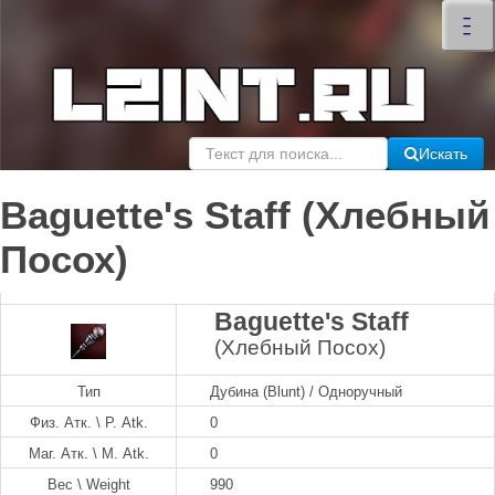
×
–
–
–
Искать
Baguette's Staff (Хлебный
Посох)
Baguette's Staff
(Хлебный Посох)
Тип
Дубина (Blunt) / Одноручный
Физ. Атк. \ P. Atk.
0
Маг. Атк. \ M. Atk.
0
Вес \ Weight
990