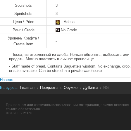
Soulshots
3
Spiritshots
3
Цена \ Price
- Adena
Ранг \ Grade
No Grade
Уровень Крафта \
-
Create Item
-
Посох, изготовленный из хлеба. Нельзя обменять, выбросить или
продать. Можно положить в личное хранилище.
-
Staff made of bread. Contains Baguette's wisdom. No exchange, drop,
or sale available. Can be stored in a private warehouse.
Наверх
Вы здесь:
Главная
Предметы
Оружие
Дубинки
NG
При полном или частичном использовании материалов, прямая активная
ссылка обязательна.
© 2020 L2Int.RU