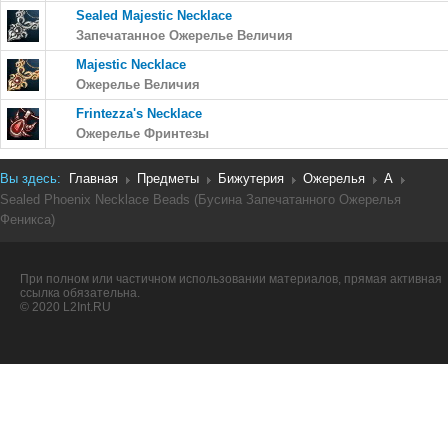
Sealed Majestic Necklace
Запечатанное Ожерелье Величия
Majestic Necklace
Ожерелье Величия
Frintezza's Necklace
Ожерелье Фринтезы
Вы здесь:
Главная
Предметы
Бижутерия
Ожерелья
A
Sealed Phoenix Necklace Beads (Бусина Запечатанного Ожерелья
Феникса)
При полном или частичном использовании материалов, прямая активная
ссылка обязательна.
© 2020 L2Int.RU