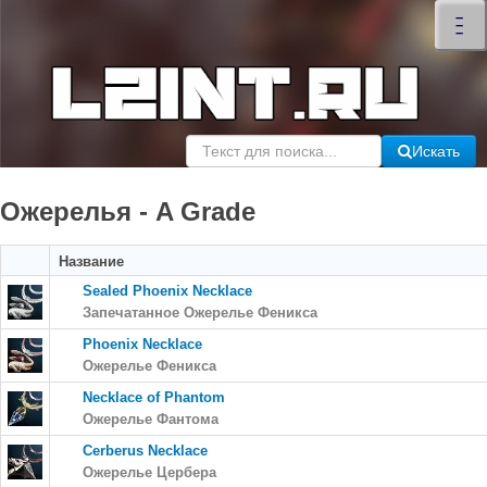
×
–
–
–
Искать
Ожерелья - A Grade
Название
Sealed Phoenix Necklace
Запечатанное Ожерелье Феникса
Phoenix Necklace
Ожерелье Феникса
Necklace of Phantom
Ожерелье Фантома
Cerberus Necklace
Ожерелье Цербера