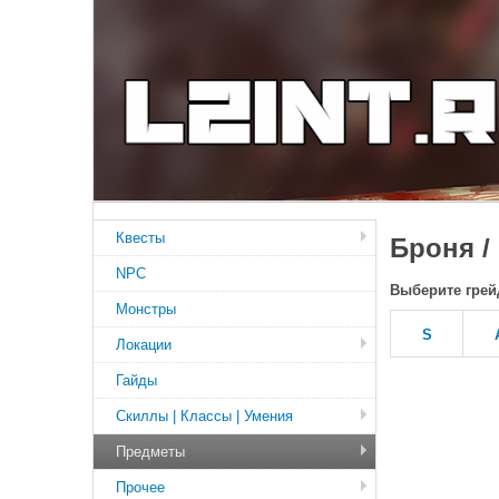
Квесты
Броня /
NPC
Выберите грей
Монстры
S
Локации
Гайды
Скиллы | Классы | Умения
Предметы
Прочее