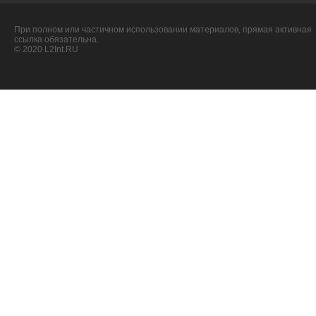
При полном или частичном использовании материалов, прямая активная
ссылка обязательна.
© 2020 L2Int.RU