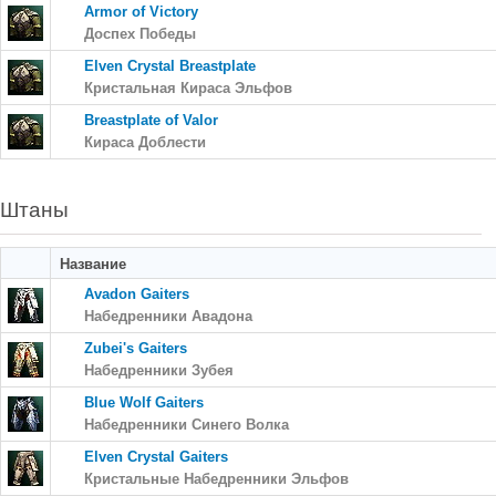
Armor of Victory
Доспех Победы
Elven Crystal Breastplate
Кристальная Кираса Эльфов
Breastplate of Valor
Кираса Доблести
Штаны
Название
Avadon Gaiters
Набедренники Авадона
Zubei's Gaiters
Набедренники Зубея
Blue Wolf Gaiters
Набедренники Синего Волка
Elven Crystal Gaiters
Кристальные Набедренники Эльфов