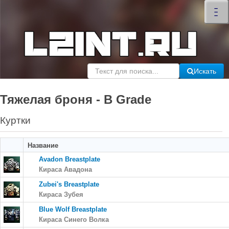
×
–
–
–
Искать
Тяжелая броня - B Grade
Куртки
Название
Avadon Breastplate
Кираса Авадона
Zubei's Breastplate
Кираса Зубея
Blue Wolf Breastplate
Кираса Синего Волка