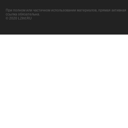
При полном или частичном использовании материалов, прямая активная
ссылка обязательна.
© 2020 L2Int.RU