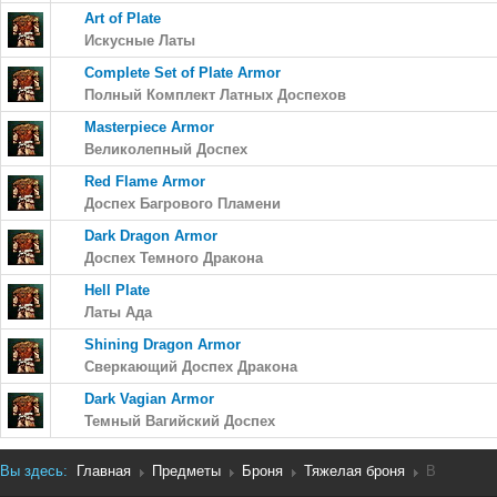
Art of Plate
Искусные Латы
Complete Set of Plate Armor
Полный Комплект Латных Доспехов
Masterpiece Armor
Великолепный Доспех
Red Flame Armor
Доспех Багрового Пламени
Dark Dragon Armor
Доспех Темного Дракона
Hell Plate
Латы Ада
Shining Dragon Armor
Сверкающий Доспех Дракона
Dark Vagian Armor
Темный Вагийский Доспех
Вы здесь:
Главная
Предметы
Броня
Тяжелая броня
B