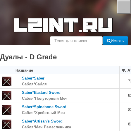
×
–
–
–
Искать
Дуалы - D Grade
Название
Ф. А
Saber*Saber
7
Сабля*Сабля
Saber*Bastard Sword
8
Сабля*Полуторный Меч
Saber*Spinebone Sword
8
Сабля*Хребетный Меч
Saber*Artisan's Sword
8
Сабля*Меч Ремесленника