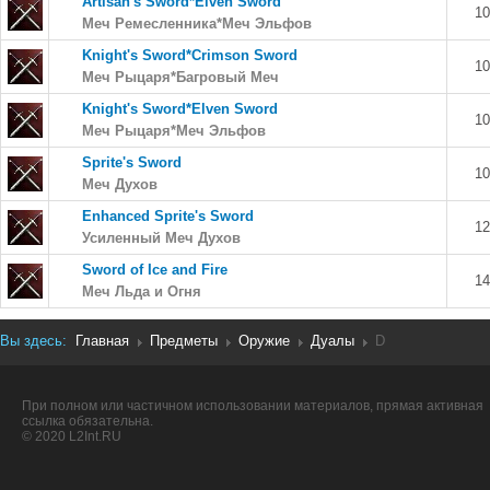
Artisan's Sword*Elven Sword
10
Меч Ремесленника*Меч Эльфов
Knight's Sword*Crimson Sword
10
Меч Рыцаря*Багровый Меч
Knight's Sword*Elven Sword
10
Меч Рыцаря*Меч Эльфов
Sprite's Sword
10
Меч Духов
Enhanced Sprite's Sword
12
Усиленный Меч Духов
Sword of Ice and Fire
14
Меч Льда и Огня
Вы здесь:
Главная
Предметы
Оружие
Дуалы
D
При полном или частичном использовании материалов, прямая активная
ссылка обязательна.
© 2020 L2Int.RU