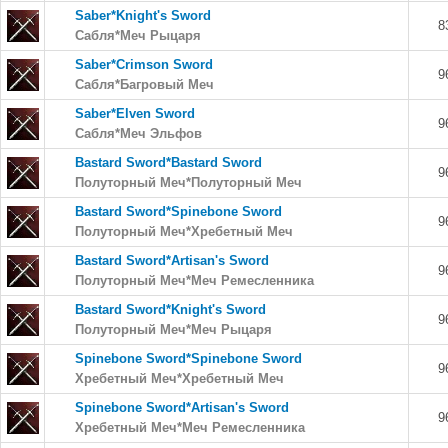
Saber*Knight's Sword
8
Сабля*Меч Рыцаря
Saber*Crimson Sword
9
Сабля*Багровый Меч
Saber*Elven Sword
9
Сабля*Меч Эльфов
Bastard Sword*Bastard Sword
9
Полуторный Меч*Полуторный Меч
Bastard Sword*Spinebone Sword
9
Полуторный Меч*Хребетный Меч
Bastard Sword*Artisan's Sword
9
Полуторный Меч*Меч Ремесленника
Bastard Sword*Knight's Sword
9
Полуторный Меч*Меч Рыцаря
Spinebone Sword*Spinebone Sword
9
Хребетный Меч*Хребетный Меч
Spinebone Sword*Artisan's Sword
9
Хребетный Меч*Меч Ремесленника