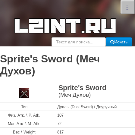
×
–
–
–
Искать
Sprite's Sword (Меч
Духов)
Sprite's Sword
(Меч Духов)
Тип
Дуалы (Dual Sword) / Двуручный
Физ. Атк. \ P. Atk.
107
Маг. Атк. \ M. Atk.
72
Вес \ Weight
817