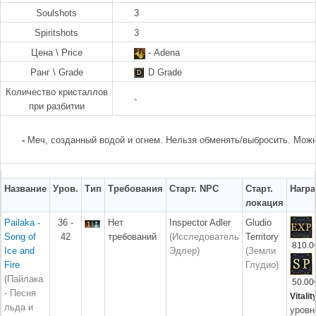
Soulshots
3
Spiritshots
3
Цена \ Price
- Adena
Ранг \ Grade
D Grade
Количество кристаллов
-
при разбитии
-
Меч, созданный водой и огнем. Нельзя обменять/выбросить. Мож
Название
Уров.
Тип
Требования
Старт. NPC
Старт.
Награ
локация
Pailaka -
36 -
Нет
Inspector Adler
Gludio
Song of
42
требований
(Исследователь
Territory
810.0
Ice and
Эдлер)
(Земли
Fire
Глудио)
(Пайлака
50.00
- Песня
Vitalit
льда и
уровн