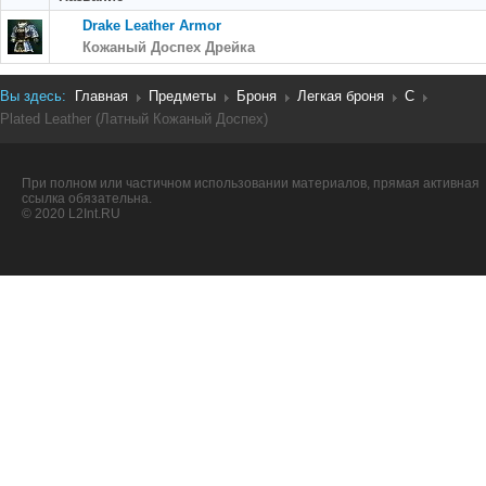
Drake Leather Armor
Кожаный Доспех Дрейка
Вы здесь:
Главная
Предметы
Броня
Легкая броня
C
Plated Leather (Латный Кожаный Доспех)
При полном или частичном использовании материалов, прямая активная
ссылка обязательна.
© 2020 L2Int.RU