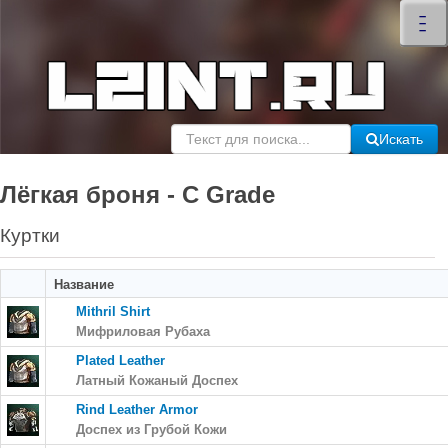
×
–
–
–
Искать
Лёгкая броня - C Grade
Куртки
Название
Mithril Shirt
Мифриловая Рубаха
Plated Leather
Латный Кожаный Доспех
Rind Leather Armor
Доспех из Грубой Кожи