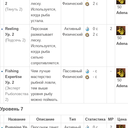
2
леску.
Физический
2 с
50
(Тянуть 2)
Используется,
Adena
когда рыба
устала.
Reeling
Персонаж
Активный
0 с
2
Ур. 2
разматывает
Физический
2 с
50
(Подсечь 2)
леску.
Adena
Используется,
когда рыба
сильно
сопротивляется.
Fishing
Чем лучше
Пассивный
- с
-
Expertise
мастерство
Физический
- с
50
Ур. 2
рыбной ловли,
Adena
(Эксперт
тем выше
Рыболовства
уровня рыбу
2)
можно поймать.
Уровень 7
Название
Описание
Тип
Статистика
MP
Цена
Pumping Ур.
Персонаж тянет
Активный
0 с
2