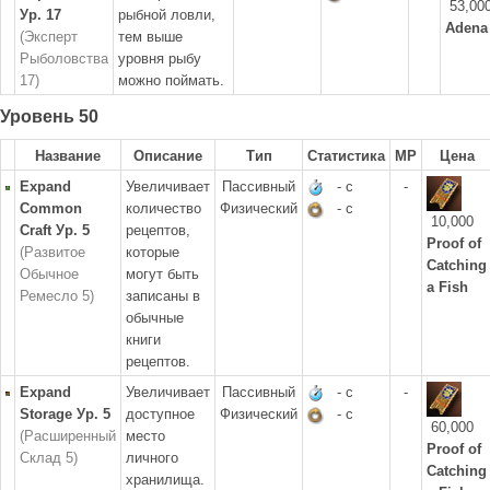
53,00
Ур. 17
рыбной ловли,
Adena
(Эксперт
тем выше
Рыболовства
уровня рыбу
17)
можно поймать.
Уровень 50
Название
Описание
Тип
Статистика
MP
Цена
Expand
Увеличивает
Пассивный
- с
-
Common
количество
Физический
- с
10,000
Craft Ур. 5
рецептов,
Proof of
(Развитое
которые
Catching
Обычное
могут быть
a Fish
Ремесло 5)
записаны в
обычные
книги
рецептов.
Expand
Увеличивает
Пассивный
- с
-
Storage Ур. 5
доступное
Физический
- с
60,000
(Расширенный
место
Proof of
Склад 5)
личного
Catching
хранилища.