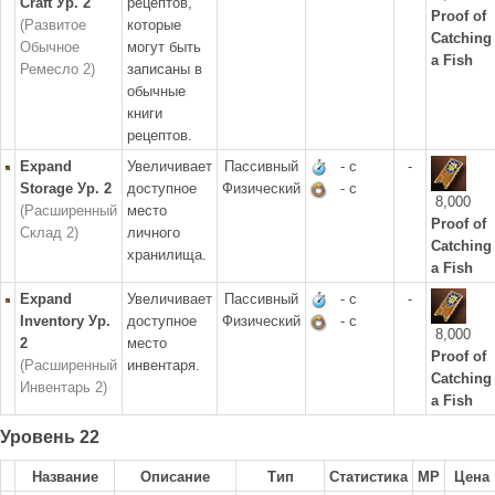
Craft Ур. 2
рецептов,
Proof of
(Развитое
которые
Catching
Обычное
могут быть
a Fish
Ремесло 2)
записаны в
обычные
книги
рецептов.
Expand
Увеличивает
Пассивный
- с
-
Storage Ур. 2
доступное
Физический
- с
8,000
(Расширенный
место
Proof of
Склад 2)
личного
Catching
хранилища.
a Fish
Expand
Увеличивает
Пассивный
- с
-
Inventory Ур.
доступное
Физический
- с
8,000
2
место
Proof of
(Расширенный
инвентаря.
Catching
Инвентарь 2)
a Fish
Уровень 22
Название
Описание
Тип
Статистика
MP
Цена