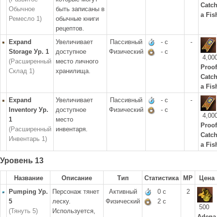
Catc
Обычное
быть записаны в
a Fis
Ремесло 1)
обычные книги
рецептов.
Expand
Увеличивает
Пассивный
- с
-
Storage Ур. 1
доступное
Физический
- с
4,00
(Расширенный
место личного
Proof
Склад 1)
хранилища.
Catc
a Fis
Expand
Увеличивает
Пассивный
- с
-
Inventory Ур.
доступное
Физический
- с
4,00
1
место
Proof
(Расширенный
инвентаря.
Catc
Инвентарь 1)
a Fis
Уровень 13
Название
Описание
Тип
Статистика
MP
Цена
Pumping Ур.
Персонаж тянет
Активный
0 с
2
5
леску.
Физический
2 с
500
(Тянуть 5)
Используется,
Adena