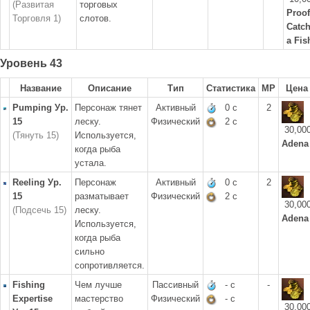
(Развитая
торговых
Proof
Торговля 1)
слотов.
Catc
a Fis
Уровень 43
Название
Описание
Тип
Статистика
MP
Цена
Pumping Ур.
Персонаж тянет
Активный
0 с
2
15
леску.
Физический
2 с
30,00
(Тянуть 15)
Используется,
Adena
когда рыба
устала.
Reeling Ур.
Персонаж
Активный
0 с
2
15
разматывает
Физический
2 с
30,00
(Подсечь 15)
леску.
Adena
Используется,
когда рыба
сильно
сопротивляется.
Fishing
Чем лучше
Пассивный
- с
-
Expertise
мастерство
Физический
- с
30,00