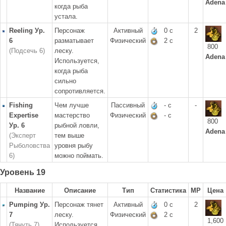
Adena
когда рыба
устала.
Reeling Ур.
Персонаж
Активный
0 с
2
6
разматывает
Физический
2 с
800
(Подсечь 6)
леску.
Adena
Используется,
когда рыба
сильно
сопротивляется.
Fishing
Чем лучше
Пассивный
- с
-
Expertise
мастерство
Физический
- с
800
Ур. 6
рыбной ловли,
Adena
(Эксперт
тем выше
Рыболовства
уровня рыбу
6)
можно поймать.
Уровень 19
Название
Описание
Тип
Статистика
MP
Цена
Pumping Ур.
Персонаж тянет
Активный
0 с
2
7
леску.
Физический
2 с
1,600
(Тянуть 7)
Используется,