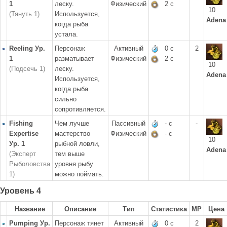
1
леску.
Физический
2 с
10
(Тянуть 1)
Используется,
Adena
когда рыба
устала.
Reeling Ур.
Персонаж
Активный
0 с
2
1
разматывает
Физический
2 с
10
(Подсечь 1)
леску.
Adena
Используется,
когда рыба
сильно
сопротивляется.
Fishing
Чем лучше
Пассивный
- с
-
Expertise
мастерство
Физический
- с
10
Ур. 1
рыбной ловли,
Adena
(Эксперт
тем выше
Рыболовства
уровня рыбу
1)
можно поймать.
Уровень 4
Название
Описание
Тип
Статистика
MP
Цена
Pumping Ур.
Персонаж тянет
Активный
0 с
2