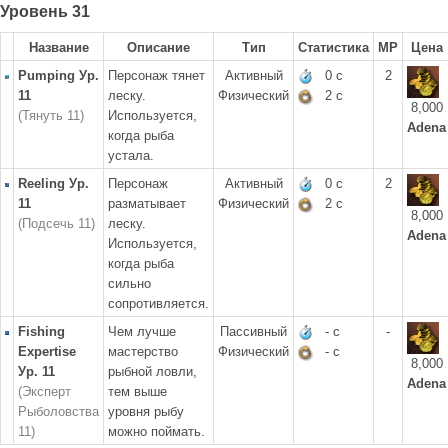
Уровень 31
Название
Описание
Тип
Статистика
MP
Цена
Pumping Ур.
Персонаж тянет
Активный
0 с
2
11
леску.
Физический
2 с
8,000
(Тянуть 11)
Используется,
Adena
когда рыба
устала.
Reeling Ур.
Персонаж
Активный
0 с
2
11
разматывает
Физический
2 с
8,000
(Подсечь 11)
леску.
Adena
Используется,
когда рыба
сильно
сопротивляется.
Fishing
Чем лучше
Пассивный
- с
-
Expertise
мастерство
Физический
- с
8,000
Ур. 11
рыбной ловли,
Adena
(Эксперт
тем выше
Рыболовства
уровня рыбу
11)
можно поймать.