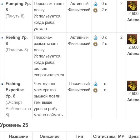
Pumping Ур.
Персонаж тянет
Активный
0 с
2
8
леску.
Физический
2 с
2,600
(Тянуть 8)
Используется,
Adena
когда рыба
устала.
Reeling Ур.
Персонаж
Активный
0 с
2
8
разматывает
Физический
2 с
2,600
(Подсечь 8)
леску.
Adena
Используется,
когда рыба
сильно
сопротивляется.
Fishing
Чем лучше
Пассивный
- с
-
Expertise
мастерство
Физический
- с
2,600
Ур. 8
рыбной ловли,
Adena
(Эксперт
тем выше
Рыболовства
уровня рыбу
8)
можно поймать.
Уровень 25
Название
Описание
Тип
Статистика
MP
Цена