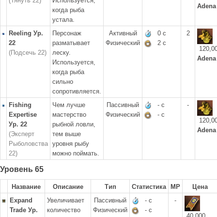
(Тянуть 22)
Используется,
Adena
когда рыба
устала.
Reeling Ур.
Персонаж
Активный
0 с
2
22
разматывает
Физический
2 с
120,0
(Подсечь 22)
леску.
Adena
Используется,
когда рыба
сильно
сопротивляется.
Fishing
Чем лучше
Пассивный
- с
-
Expertise
мастерство
Физический
- с
120,0
Ур. 22
рыбной ловли,
Adena
(Эксперт
тем выше
Рыболовства
уровня рыбу
22)
можно поймать.
Уровень 65
Название
Описание
Тип
Статистика
MP
Цена
Expand
Увеличивает
Пассивный
- с
-
Trade Ур.
количество
Физический
- с
40,000