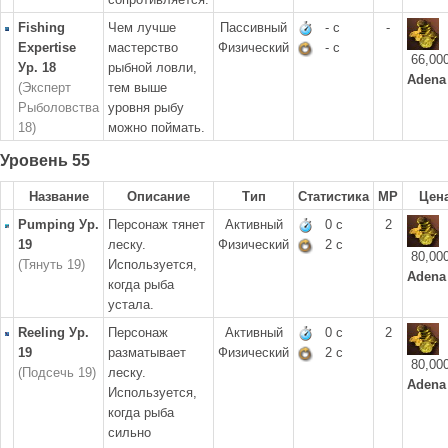
Fishing
Чем лучше
Пассивный
- с
-
Expertise
мастерство
Физический
- с
66,00
Ур. 18
рыбной ловли,
Adena
(Эксперт
тем выше
Рыболовства
уровня рыбу
18)
можно поймать.
Уровень 55
Название
Описание
Тип
Статистика
MP
Цен
Pumping Ур.
Персонаж тянет
Активный
0 с
2
19
леску.
Физический
2 с
80,00
(Тянуть 19)
Используется,
Adena
когда рыба
устала.
Reeling Ур.
Персонаж
Активный
0 с
2
19
разматывает
Физический
2 с
80,00
(Подсечь 19)
леску.
Adena
Используется,
когда рыба
сильно