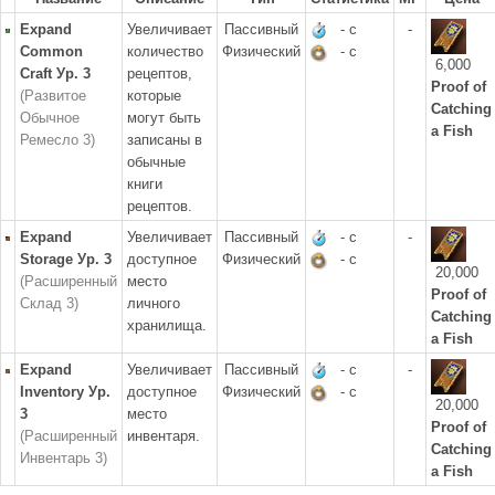
Expand
Увеличивает
Пассивный
- с
-
Common
количество
Физический
- с
6,000
Craft Ур. 3
рецептов,
Proof of
(Развитое
которые
Catching
Обычное
могут быть
a Fish
Ремесло 3)
записаны в
обычные
книги
рецептов.
Expand
Увеличивает
Пассивный
- с
-
Storage Ур. 3
доступное
Физический
- с
20,000
(Расширенный
место
Proof of
Склад 3)
личного
Catching
хранилища.
a Fish
Expand
Увеличивает
Пассивный
- с
-
Inventory Ур.
доступное
Физический
- с
20,000
3
место
Proof of
(Расширенный
инвентаря.
Catching
Инвентарь 3)
a Fish