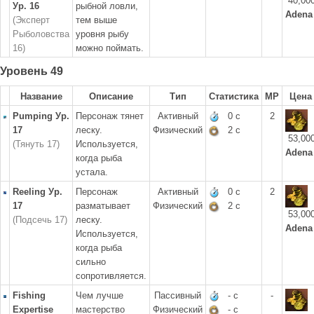
40,00
Ур. 16
рыбной ловли,
Adena
(Эксперт
тем выше
Рыболовства
уровня рыбу
16)
можно поймать.
Уровень 49
Название
Описание
Тип
Статистика
MP
Цена
Pumping Ур.
Персонаж тянет
Активный
0 с
2
17
леску.
Физический
2 с
53,00
(Тянуть 17)
Используется,
Adena
когда рыба
устала.
Reeling Ур.
Персонаж
Активный
0 с
2
17
разматывает
Физический
2 с
53,00
(Подсечь 17)
леску.
Adena
Используется,
когда рыба
сильно
сопротивляется.
Fishing
Чем лучше
Пассивный
- с
-
Expertise
мастерство
Физический
- с