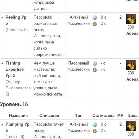
когда рыба
устала.
Reeling Ур.
Персонаж
Активный
0 с
2
5
разматывает
Физический
2 с
500
(Подсечь 5)
леску.
Adena
Используется,
когда рыба
сильно
сопротивляется.
Fishing
Чем лучше
Пассивный
- с
-
Expertise
мастерство
Физический
- с
500
Ур. 5
рыбной ловли,
Adena
(Эксперт
тем выше
Рыболовства
уровня рыбу
5)
можно поймать.
Уровень 16
Название
Описание
Тип
Статистика
MP
Цена
Pumping Ур.
Персонаж тянет
Активный
0 с
2
6
леску.
Физический
2 с
800
(Тянуть 6)
Используется,