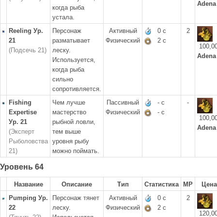
Adena
когда рыба
устала.
Reeling Ур.
Персонаж
Активный
0 с
2
21
разматывает
Физический
2 с
100,0
(Подсечь 21)
леску.
Adena
Используется,
когда рыба
сильно
сопротивляется.
Fishing
Чем лучше
Пассивный
- с
-
Expertise
мастерство
Физический
- с
100,0
Ур. 21
рыбной ловли,
Adena
(Эксперт
тем выше
Рыболовства
уровня рыбу
21)
можно поймать.
Уровень 64
Название
Описание
Тип
Статистика
MP
Цена
Pumping Ур.
Персонаж тянет
Активный
0 с
2
22
леску.
Физический
2 с
120,0