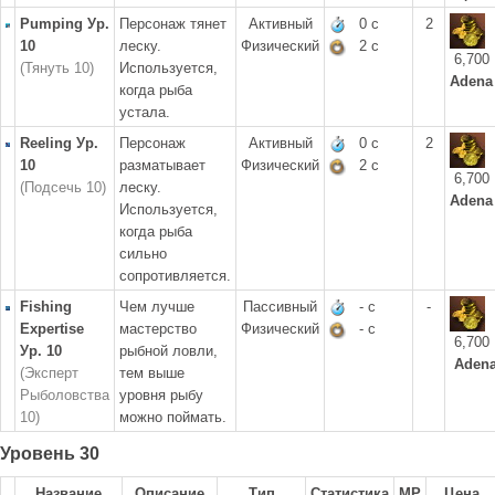
Pumping Ур.
Персонаж тянет
Активный
0 с
2
10
леску.
Физический
2 с
6,700
(Тянуть 10)
Используется,
Adena
когда рыба
устала.
Reeling Ур.
Персонаж
Активный
0 с
2
10
разматывает
Физический
2 с
6,700
(Подсечь 10)
леску.
Adena
Используется,
когда рыба
сильно
сопротивляется.
Fishing
Чем лучше
Пассивный
- с
-
Expertise
мастерство
Физический
- с
6,700
Ур. 10
рыбной ловли,
Aden
(Эксперт
тем выше
Рыболовства
уровня рыбу
10)
можно поймать.
Уровень 30
Название
Описание
Тип
Статистика
MP
Цена