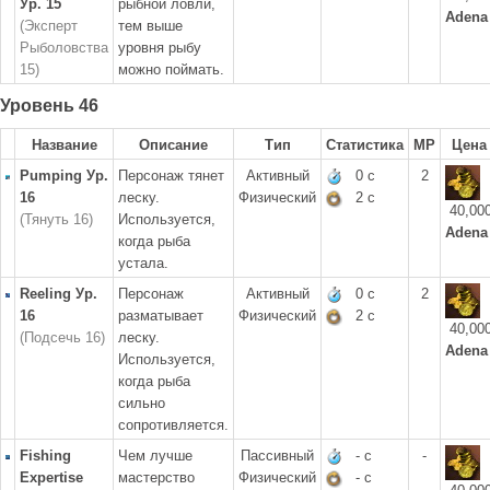
Ур. 15
рыбной ловли,
Adena
(Эксперт
тем выше
Рыболовства
уровня рыбу
15)
можно поймать.
Уровень 46
Название
Описание
Тип
Статистика
MP
Цена
Pumping Ур.
Персонаж тянет
Активный
0 с
2
16
леску.
Физический
2 с
40,00
(Тянуть 16)
Используется,
Adena
когда рыба
устала.
Reeling Ур.
Персонаж
Активный
0 с
2
16
разматывает
Физический
2 с
40,00
(Подсечь 16)
леску.
Adena
Используется,
когда рыба
сильно
сопротивляется.
Fishing
Чем лучше
Пассивный
- с
-
Expertise
мастерство
Физический
- с