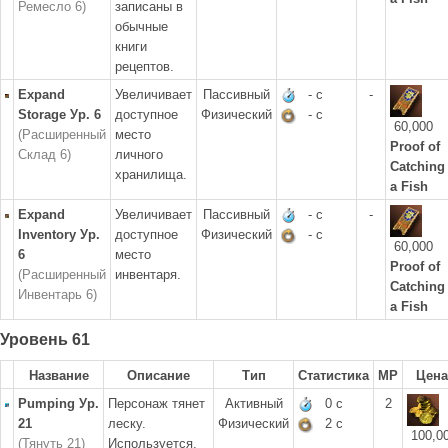
Ремесло 6)
записаны в
обычные
книги
рецептов.
Expand
Увеличивает
Пассивный
- с
-
Storage Ур. 6
доступное
Физический
- с
60,000
(Расширенный
место
Proof of
Склад 6)
личного
Catching
хранилища.
a Fish
Expand
Увеличивает
Пассивный
- с
-
Inventory Ур.
доступное
Физический
- с
60,000
6
место
Proof of
(Расширенный
инвентаря.
Catching
Инвентарь 6)
a Fish
Уровень 61
Название
Описание
Тип
Статистика
MP
Цена
Pumping Ур.
Персонаж тянет
Активный
0 с
2
21
леску.
Физический
2 с
100,0
(Тянуть 21)
Используется,