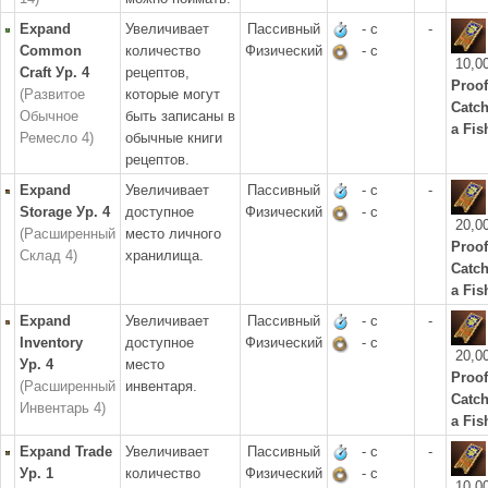
Expand
Увеличивает
Пассивный
- с
-
Common
количество
Физический
- с
10,0
Craft Ур. 4
рецептов,
Proof
(Развитое
которые могут
Catc
Обычное
быть записаны в
a Fis
Ремесло 4)
обычные книги
рецептов.
Expand
Увеличивает
Пассивный
- с
-
Storage Ур. 4
доступное
Физический
- с
20,0
(Расширенный
место личного
Proof
Склад 4)
хранилища.
Catc
a Fis
Expand
Увеличивает
Пассивный
- с
-
Inventory
доступное
Физический
- с
20,0
Ур. 4
место
Proof
(Расширенный
инвентаря.
Catc
Инвентарь 4)
a Fis
Expand Trade
Увеличивает
Пассивный
- с
-
Ур. 1
количество
Физический
- с
10,0