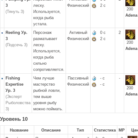
3
леску.
Физический
2 с
200
(Тянуть 3)
Используется,
Adena
когда рыба
устала.
Reeling Ур.
Персонаж
Активный
0 с
2
3
разматывает
Физический
2 с
200
(Подсечь 3)
леску.
Adena
Используется,
когда рыба
сильно
сопротивляется.
Fishing
Чем лучше
Пассивный
- с
-
Expertise
мастерство
Физический
- с
200
Ур. 3
рыбной ловли,
Adena
(Эксперт
тем выше
Рыболовства
уровня рыбу
3)
можно поймать.
Уровень 10
Название
Описание
Тип
Статистика
MP
Це