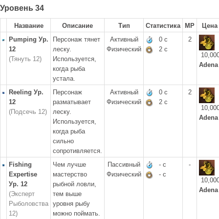
Уровень 34
Название
Описание
Тип
Статистика
MP
Цена
Pumping Ур.
Персонаж тянет
Активный
0 с
2
12
леску.
Физический
2 с
10,00
(Тянуть 12)
Используется,
Adena
когда рыба
устала.
Reeling Ур.
Персонаж
Активный
0 с
2
12
разматывает
Физический
2 с
10,00
(Подсечь 12)
леску.
Adena
Используется,
когда рыба
сильно
сопротивляется.
Fishing
Чем лучше
Пассивный
- с
-
Expertise
мастерство
Физический
- с
10,00
Ур. 12
рыбной ловли,
Adena
(Эксперт
тем выше
Рыболовства
уровня рыбу
12)
можно поймать.