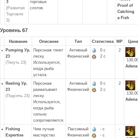
3
торговых
Proof of
(Развитая
слотов.
Catching
Торговля
a Fish
3)
Уровень 67
Название
Описание
Тип
Статистика
MP
Цена
Pumping Ур.
Персонаж тянет
Активный
0 с
2
23
леску.
Физический
2 с
130,0
(Тянуть 23)
Используется,
Adena
когда рыба
устала.
Reeling Ур.
Персонаж
Активный
0 с
2
23
разматывает
Физический
2 с
130,0
(Подсечь 23)
леску.
Adena
Используется,
когда рыба
сильно
сопротивляется.
Fishing
Чем лучше
Пассивный
- с
-
Expertise
мастерство
Физический
- с