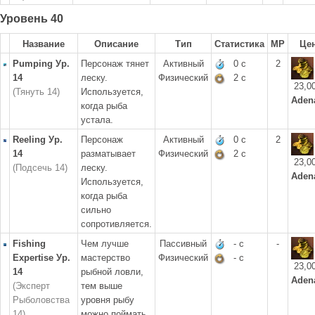
Уровень 40
Название
Описание
Тип
Статистика
MP
Це
Pumping Ур.
Персонаж тянет
Активный
0 с
2
14
леску.
Физический
2 с
23,0
(Тянуть 14)
Используется,
Aden
когда рыба
устала.
Reeling Ур.
Персонаж
Активный
0 с
2
14
разматывает
Физический
2 с
23,0
(Подсечь 14)
леску.
Aden
Используется,
когда рыба
сильно
сопротивляется.
Fishing
Чем лучше
Пассивный
- с
-
Expertise Ур.
мастерство
Физический
- с
23,0
14
рыбной ловли,
Aden
(Эксперт
тем выше
Рыболовства
уровня рыбу
14)
можно поймать.