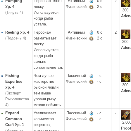
Pumping
Персонаж тянет
Активный
0 с
2
Ур. 4
леску.
Физический
2 с
300
(Тянуть 4)
Используется,
Aden
когда рыба
устала.
Reeling Ур. 4
Персонаж
Активный
0 с
2
(Подсечь 4)
разматывает
Физический
2 с
300
леску.
Aden
Используется,
когда рыба
сильно
сопротивляется.
Fishing
Чем лучше
Пассивный
- с
-
Expertise
мастерство
Физический
- с
300
Ур. 4
рыбной ловли,
Aden
(Эксперт
тем выше
Рыболовства
уровня рыбу
4)
можно поймать.
Expand
Увеличивает
Пассивный
- с
-
Common
количество
Физический
- с
2,00
Craft Ур. 1
рецептов,
Proof
(Развитое
которые могут