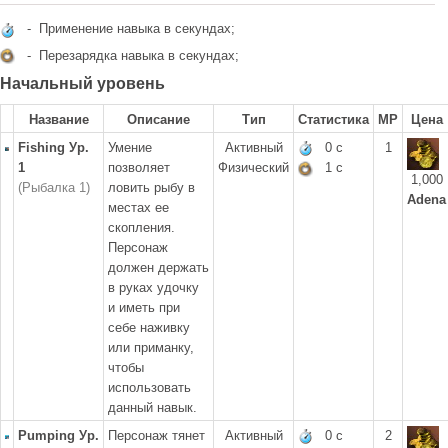
- Применение навыка в секундах;
- Перезарядка навыка в секундах;
Начальный уровень
Название
Описание
Тип
Статистика
MP
Цена
Fishing Ур.
Умение
Активный
0 с
1
1
позволяет
Физический
1 с
1,000
(Рыбалка 1)
ловить рыбу в
Adena
местах ее
скопления.
Персонаж
должен держать
в руках удочку
и иметь при
себе наживку
или приманку,
чтобы
использовать
данный навык.
Pumping Ур.
Персонаж тянет
Активный
0 с
2