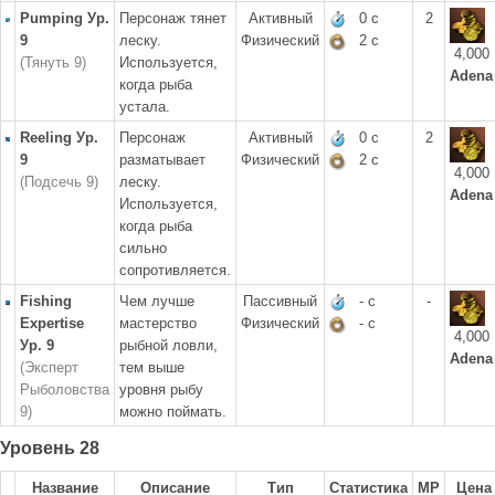
Pumping Ур.
Персонаж тянет
Активный
0 с
2
9
леску.
Физический
2 с
4,000
(Тянуть 9)
Используется,
Adena
когда рыба
устала.
Reeling Ур.
Персонаж
Активный
0 с
2
9
разматывает
Физический
2 с
4,000
(Подсечь 9)
леску.
Adena
Используется,
когда рыба
сильно
сопротивляется.
Fishing
Чем лучше
Пассивный
- с
-
Expertise
мастерство
Физический
- с
4,000
Ур. 9
рыбной ловли,
Adena
(Эксперт
тем выше
Рыболовства
уровня рыбу
9)
можно поймать.
Уровень 28
Название
Описание
Тип
Статистика
MP
Цена