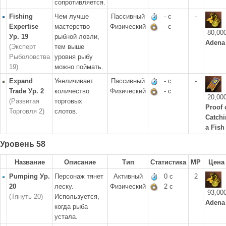
сопротивляется.
Fishing
Чем лучше
Пассивный
- с
-
Expertise
мастерство
Физический
- с
80,00
Ур. 19
рыбной ловли,
Adena
(Эксперт
тем выше
Рыболовства
уровня рыбу
19)
можно поймать.
Expand
Увеличивает
Пассивный
- с
-
Trade Ур. 2
количество
Физический
- с
20,00
(Развитая
торговых
Proof 
Торговля 2)
слотов.
Catch
a Fish
Уровень 58
Название
Описание
Тип
Статистика
MP
Цена
Pumping Ур.
Персонаж тянет
Активный
0 с
2
20
леску.
Физический
2 с
93,00
(Тянуть 20)
Используется,
Adena
когда рыба
устала.