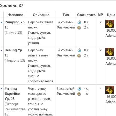
Уровень 37
Название
Описание
Тип
Статистика
MP
Цена
Pumping Ур.
Персонаж тянет
Активный
0 с
2
13
леску.
Физический
2 с
16,00
(Тянуть 13)
Используется,
Adena
когда рыба
устала.
Reeling Ур.
Персонаж
Активный
0 с
2
13
разматывает
Физический
2 с
16,00
(Подсечь 13)
леску.
Adena
Используется,
когда рыба
сильно
сопротивляется.
Fishing
Чем лучше
Пассивный
- с
-
Expertise
мастерство
Физический
- с
16,00
Ур. 13
рыбной ловли,
Adena
(Эксперт
тем выше
Рыболовства
уровня рыбу
13)
можно поймать.