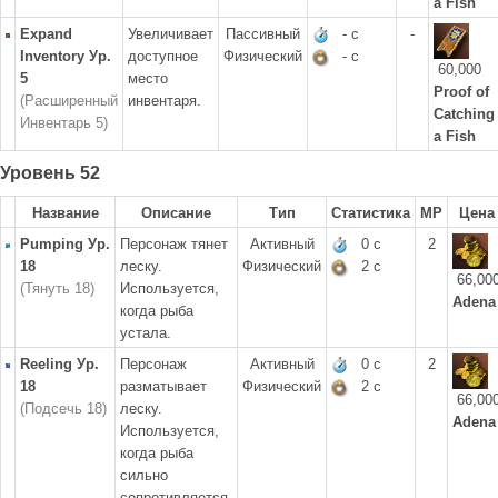
a Fish
Expand
Увеличивает
Пассивный
- с
-
Inventory Ур.
доступное
Физический
- с
60,000
5
место
Proof of
(Расширенный
инвентаря.
Catching
Инвентарь 5)
a Fish
Уровень 52
Название
Описание
Тип
Статистика
MP
Цена
Pumping Ур.
Персонаж тянет
Активный
0 с
2
18
леску.
Физический
2 с
66,00
(Тянуть 18)
Используется,
Adena
когда рыба
устала.
Reeling Ур.
Персонаж
Активный
0 с
2
18
разматывает
Физический
2 с
66,00
(Подсечь 18)
леску.
Adena
Используется,
когда рыба
сильно
сопротивляется.