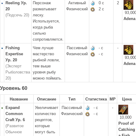
Reeling Ур.
Персонаж
Активный
0 с
2
20
разматывает
Физический
2 с
93,00
(Подсечь 20)
леску.
Adena
Используется,
когда рыба
сильно
сопротивляется.
Fishing
Чем лучше
Пассивный
- с
-
Expertise
мастерство
Физический
- с
93,00
Ур. 20
рыбной ловли,
Adena
(Эксперт
тем выше
Рыболовства
уровня рыбу
20)
можно поймать.
Уровень 60
Название
Описание
Тип
Статистика
MP
Цена
Expand
Увеличивает
Пассивный
- с
-
Common
количество
Физический
- с
10,000
Craft Ур. 6
рецептов,
Proof of
(Развитое
которые
Catching
Обычное
могут быть
a Fish