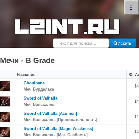
×
–
–
–
Искать
Мечи - B Grade
Название
Ф. А
Ghoulbane
14
Меч Вурдалака
Sword of Valhalla
14
Меч Вальхаллы
Sword of Valhalla [Acumen]
14
Меч Вальхаллы [Проницательность]
Sword of Valhalla [Magic Weakness]
14
Меч Вальхаллы [Маг. Слабость]