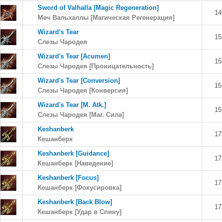
Sword of Valhalla [Magic Regeneration]
14
Меч Вальхаллы [Магическая Регенерация]
Wizard's Tear
15
Слезы Чародея
Wizard's Tear [Acumen]
15
Слезы Чародея [Проницательность]
Wizard's Tear [Conversion]
15
Слезы Чародея [Конверсия]
Wizard's Tear [M. Atk.]
15
Слезы Чародея [Маг. Сила]
Keshanberk
17
Кешанберк
Keshanberk [Guidance]
17
Кешанберк [Наведение]
Keshanberk [Focus]
17
Кешанберк [Фокусировка]
Keshanberk [Back Blow]
17
Кешанберк [Удар в Спину]