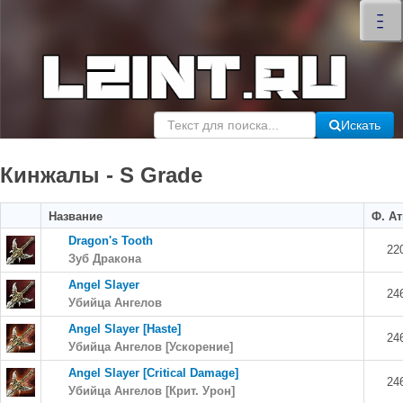
×
–
–
–
Искать
Кинжалы - S Grade
Название
Ф. Ат
Dragon's Tooth
22
Зуб Дракона
Angel Slayer
24
Убийца Ангелов
Angel Slayer [Haste]
24
Убийца Ангелов [Ускорение]
Angel Slayer [Critical Damage]
24
Убийца Ангелов [Крит. Урон]