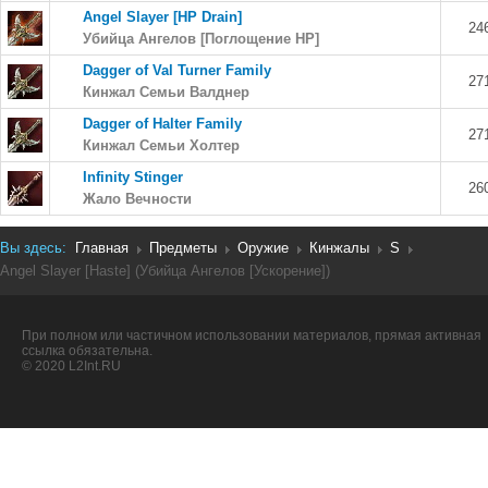
Angel Slayer [HP Drain]
24
Убийца Ангелов [Поглощение HP]
Dagger of Val Turner Family
27
Кинжал Семьи Валднер
Dagger of Halter Family
27
Кинжал Семьи Холтер
Infinity Stinger
26
Жало Вечности
Вы здесь:
Главная
Предметы
Оружие
Кинжалы
S
Angel Slayer [Haste] (Убийца Ангелов [Ускорение])
При полном или частичном использовании материалов, прямая активная
ссылка обязательна.
© 2020 L2Int.RU