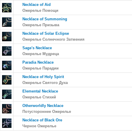
Necklace of Aid
Ожерелье Помощи
Necklace of Summoning
Ожерелье Призыва
Necklace of Solar Eclipse
Ожерелье Солнечного Затмения
Sage's Necklace
Ожерелье Мудреца
Paradia Necklace
Ожерелье Парадии
Necklace of Holy Spirit
Ожерелье Святого Духа
Elemental Necklace
Ожерелье Стихий
Otherworldly Necklace
Потустороннее Ожерелье
Necklace of Black Ore
Черное Ожерелье