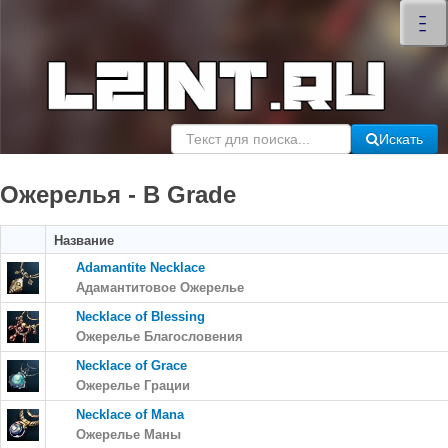
×
–
–
–
Искать
Ожерелья - B Grade
Название
Adamantite Necklace
Адамантитовое Ожерелье
Necklace of Blessing
Ожерелье Благословения
Necklace of Grace
Ожерелье Грации
Necklace of Mana
Ожерелье Маны