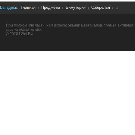
Вы здесь:
Главная
Предметы
Бижутерия
Ожерелья
B
При полном или частичном использовании материалов, прямая активная
ссылка обязательна.
© 2020 L2Int.RU