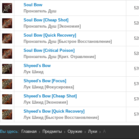
Soul Bow
52
Пронзатель Душ
Soul Bow [Cheap Shot]
52
Пронзатель Душ [Экономия]
Soul Bow [Quick Recovery]
52
Пронзатель Душ [Быстрое Восстановление]
Soul Bow [Critical Poison]
52
Пронзатель Душ [Крит. Отравление]
Shyeed's Bow
57
Лук Шиид
Shyeed's Bow [Focus]
57
Лук Шиид [Фокусировка]
Shyeed's Bow [Cheap Shot]
57
Лук Шиид [Экономия]
Shyeed's Bow [Quick Recovery]
57
Лук Шиид [Быстрое Восстановление]
Вы здесь:
Главная
Предметы
Оружие
Луки
A