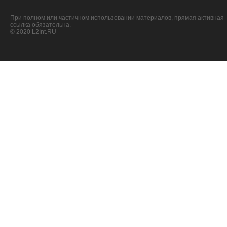
При полном или частичном использовании материалов, прямая активная
ссылка обязательна.
© 2020 L2Int.RU