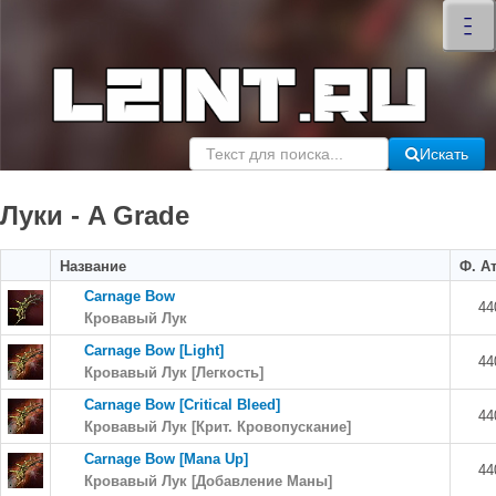
×
–
–
–
Искать
Луки - A Grade
Название
Ф. Ат
Carnage Bow
44
Кровавый Лук
Carnage Bow [Light]
44
Кровавый Лук [Легкость]
Carnage Bow [Critical Bleed]
44
Кровавый Лук [Крит. Кровопускание]
Carnage Bow [Mana Up]
44
Кровавый Лук [Добавление Маны]