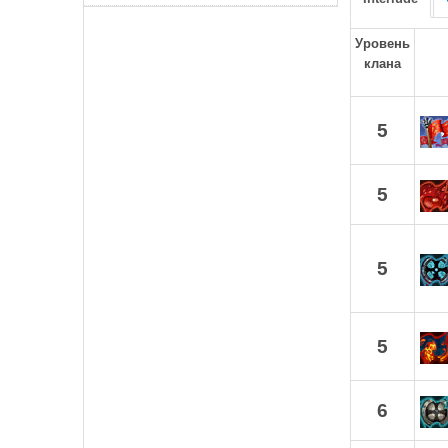
Уровень
клана
5
5
5
5
6