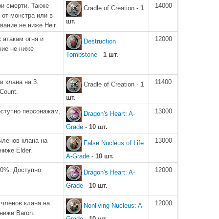
ри смерти. Также
14000
Cradle of Creation -
1
 от монстра или в
шт.
вание не ниже Heir.
 атакам огня и
12000
Destruction
ние не ниже
Tombstone
-
1 шт.
 клана на 3.
11400
Cradle of Creation -
1
Count.
шт.
оступно персонажам,
13000
Dragon's Heart: A-
Grade
-
10 шт.
членов клана на
13000
False Nucleus of Life:
ниже Elder.
A-Grade
-
10 шт.
40%. Доступно
12000
Dragon's Heart: A-
Grade
-
10 шт.
членов клана на
12000
Nonliving Nucleus: A-
ниже Baron.
Grade
-
10 шт.