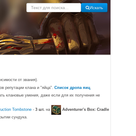
Искать
исимости от звания).
ов репутации клана и "яйца".
Список дропа яиц
.
чать клановые умения, даже если для их получения не
ruction Tombstone
-
3 шт.
на
Adventurer's Box: Cradle
рытии сундука.