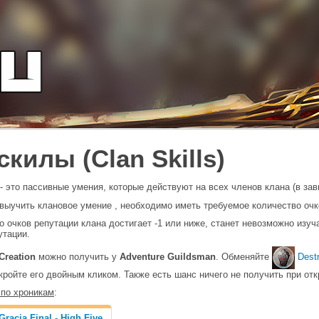
скилы (Clan Skills)
- это пассивные умения, которые действуют на всех членов клана (в зав
 выучить клановое умение , необходимо иметь требуемое количество очк
о очков репутации клана достигает -1 или ниже, станет невозможно изу
утации.
 Creation
можно получить у
Adventure Guildsman
. Обменяйте
Dest
кройте его двойным кликом. Также есть шанс ничего не получить при отк
 по хроникам
:
Gracia Final - High Five