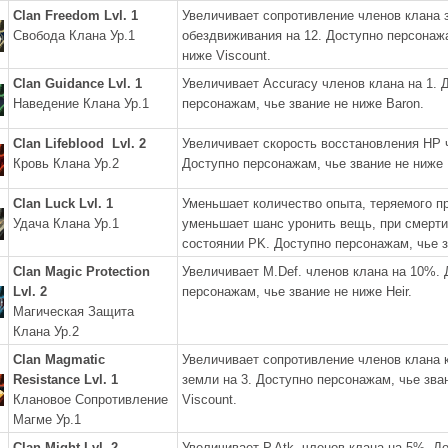
Clan Freedom Lvl. 1
Увеличивает сопротивление членов клана 
Свобода Клана Ур.1
обездвиживания на 12. Доступно персонажа
ниже Viscount.
Clan Guidance Lvl. 1
Увеличивает Accuracy членов клана на 1. 
Наведение Клана Ур.1
персонажам, чье звание не ниже Baron.
Clan Lifeblood Lvl. 2
Увеличивает скорость восстановления HP 
Кровь Клана Ур.2
Доступно персонажам, чье звание не ниже H
Clan Luck Lvl. 1
Уменьшает количество опыта, теряемого п
Удача Клана Ур.1
уменьшает шанс уронить вещь, при смерти
состоянии PK. Доступно персонажам, чье з
Clan Magic Protection
Увеличивает M.Def. членов клана на 10%. 
Lvl. 2
персонажам, чье звание не ниже Heir.
Магическая Защита
Клана Ур.2
Clan Magmatic
Увеличивает сопротивление членов клана к
Resistance Lvl. 1
земли на 3. Доступно персонажам, чье зва
Клановое Сопротивление
Viscount.
Магме Ур.1
Clan Might Lvl. 2
Увеличивает P.Atk. членов клана на 5%. Д