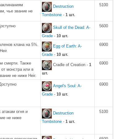
заклинаниям
5100
Destruction
м, чье звание не
Tombstone
-
1 шт.
Доступно
5600
Skull of the Dead: A-
Grade
-
10 шт.
членов клана на 5%.
6900
Egg of Earth: A-
eir.
Grade
-
10 шт.
ри смерти. Также
6900
Cradle of Creation -
1
 от монстра или в
шт.
вание не ниже Heir.
Доступно
6900
Angel's Soul: A-
Grade
-
10 шт.
 атакам огня и
5100
Destruction
ние не ниже
Tombstone
-
1 шт.
оступно персонажам,
6500