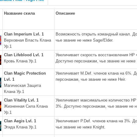
Название скила
Описание
Clan Imperium Lvl. 1
Возможность открыть командный канал. Д
Верховная Власть Клана
чье звание не ниже Sage/Elder.
Ур.1
Clan Lifeblood Lvl. 1
Увеличивает скорость восстановления HP 
Кровь Клана Ур.1
Доступно персонажам, чье звание не ниже H
Clan Magic Protection
Увеличивает M.Def. членов клана на 6%. Д
Lvl. 1
персонажам, чье звание не ниже Heir.
Магическая Защита
Клана Ур.1
Clan Vitality Lvl. 1
Увеличивает максимальное количество HP 
Жизненная Сила Клана
3%. Доступно персонажам, чье звание не н
Ур.1
Clan Aegis Lvl. 1
Увеличивает P.Def. членов клана на 3%. Д
Эгида Клана Ур.1
чье звание не ниже Knight.