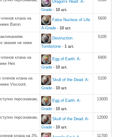
Dragon's Heart: A-
Grade
-
10 шт.
членов клана на
5600
False Nucleus of Life:
ниже Baron.
A-Grade
-
10 шт.
заклинаниям
5100
Destruction
е звание не ниже
Tombstone
-
1 шт.
членов клана на
6900
Egg of Earth: A-
иже Heir.
Grade
-
10 шт.
 членов клана на
5100
Skull of the Dead: A-
ниже Viscount.
Grade
-
10 шт.
оступно персонажам,
13000
Egg of Earth: A-
Grade
-
10 шт.
оступно персонажам,
12000
Skull of the Dead: A-
Grade
-
10 шт.
членов клана на 3%.
11700