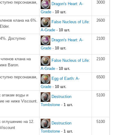
оступно персонажам,
3000
Dragon's Heart: A-
Grade
-
10 шт.
членов клана на 6%.
2600
False Nucleus of Life:
lder.
A-Grade
-
10 шт.
24%. Доступно
2100
Dragon's Heart: A-
Grade
-
10 шт.
членов клана на
2100
False Nucleus of Life:
иже Baron.
A-Grade
-
10 шт.
оступно персонажам,
6500
Egg of Earth: A-
Grade
-
10 шт.
к атакам воды и
5100
Destruction
ие не ниже Viscount.
Tombstone
-
1 шт.
к оглушению на 12.
5100
Destruction
Viscount
Tombstone
-
1 шт.