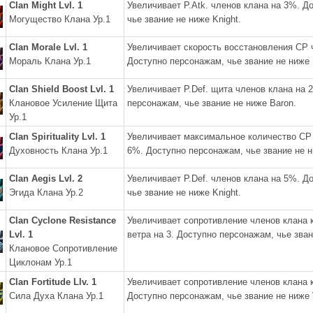
Clan Might Lvl. 1
Увеличивает P.Atk. членов клана на 3%. Д
Могущество Клана Ур.1
чье звание не ниже Knight.
Clan Morale Lvl. 1
Увеличивает скорость восстановления CP 
Мораль Клана Ур.1
Доступно персонажам, чье звание не ниже E
Clan Shield Boost Lvl. 1
Увеличивает P.Def. щита членов клана на 
Клановое Усиление Щита
персонажам, чье звание не ниже Baron.
Ур.1
Clan Spirituality Lvl. 1
Увеличивает максимальное количество CP 
Духовность Клана Ур.1
6%. Доступно персонажам, чье звание не н
Clan Aegis Lvl. 2
Увеличивает P.Def. членов клана на 5%. Д
Эгида Клана Ур.2
чье звание не ниже Knight.
Clan Cyclone Resistance
Увеличивает сопротивление членов клана 
Lvl. 1
ветра на 3. Доступно персонажам, чье зван
Клановое Сопротивление
Циклонам Ур.1
Clan Fortitude Llv. 1
Увеличивает сопротивление членов клана 
Сила Духа Клана Ур.1
Доступно персонажам, чье звание не ниже 