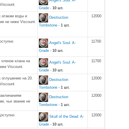
Angel's Soul: A-
Viscount.
Grade
-
10 шт.
к атакам воды и
12000
Destruction
ие не ниже Viscount.
Tombstone
-
1 шт.
оступно
11700
Angel's Soul: A-
Grade
-
10 шт.
 членов клана на
11700
Angel's Soul: A-
иже Viscount.
Grade
-
10 шт.
к оглушению на 20.
12000
Destruction
Viscount
Tombstone
-
1 шт.
заклинаниям
12000
Destruction
м, чье звание не
Tombstone
-
1 шт.
Доступно
12000
Skull of the Dead: A-
Grade
-
10 шт.