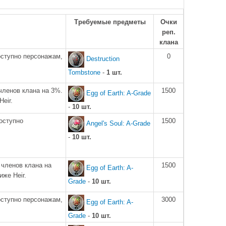
Требуемые предметы
Очки
реп.
клана
оступно персонажам,
0
Destruction
Tombstone
-
1 шт.
членов клана на 3%.
1500
Egg of Earth: A-Grade
eir.
-
10 шт.
оступно
1500
Angel's Soul: A-Grade
-
10 шт.
членов клана на
1500
Egg of Earth: A-
иже Heir.
Grade
-
10 шт.
оступно персонажам,
3000
Egg of Earth: A-
Grade
-
10 шт.