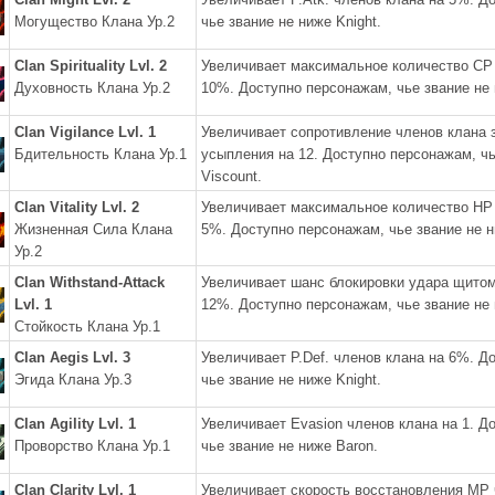
Могущество Клана Ур.2
чье звание не ниже Knight.
Clan Spirituality Lvl. 2
Увеличивает максимальное количество CP 
Духовность Клана Ур.2
10%. Доступно персонажам, чье звание не 
Clan Vigilance Lvl. 1
Увеличивает сопротивление членов клана 
Бдительность Клана Ур.1
усыпления на 12. Доступно персонажам, чь
Viscount.
Clan Vitality Lvl. 2
Увеличивает максимальное количество HP 
Жизненная Сила Клана
5%. Доступно персонажам, чье звание не н
Ур.2
Clan Withstand-Attack
Увеличивает шанс блокировки удара щитом
Lvl. 1
12%. Доступно персонажам, чье звание не 
Стойкость Клана Ур.1
Clan Aegis Lvl. 3
Увеличивает P.Def. членов клана на 6%. Д
Эгида Клана Ур.3
чье звание не ниже Knight.
Clan Agility Lvl. 1
Увеличивает Evasion членов клана на 1. Д
Проворство Клана Ур.1
чье звание не ниже Baron.
Clan Clarity Lvl. 1
Увеличивает скорость восстановления MP 