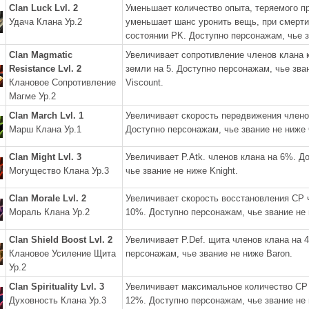
Clan Luck Lvl. 2
Уменьшает количество опыта, теряемого п
Удача Клана Ур.2
уменьшает шанс уронить вещь, при смерти
состоянии PK. Доступно персонажам, чье з
Clan Magmatic
Увеличивает сопротивление членов клана к
Resistance Lvl. 2
земли на 5. Доступно персонажам, чье зва
Клановое Сопротивление
Viscount.
Магме Ур.2
Clan March Lvl. 1
Увеличивает скорость передвижения членов
Марш Клана Ур.1
Доступно персонажам, чье звание не ниже 
Clan Might Lvl. 3
Увеличивает P.Atk. членов клана на 6%. Д
Могущество Клана Ур.3
чье звание не ниже Knight.
Clan Morale Lvl. 2
Увеличивает скорость восстановления CP 
Мораль Клана Ур.2
10%. Доступно персонажам, чье звание не 
Clan Shield Boost Lvl. 2
Увеличивает P.Def. щита членов клана на 
Клановое Усиление Щита
персонажам, чье звание не ниже Baron.
Ур.2
Clan Spirituality Lvl. 3
Увеличивает максимальное количество CP 
Духовность Клана Ур.3
12%. Доступно персонажам, чье звание не 