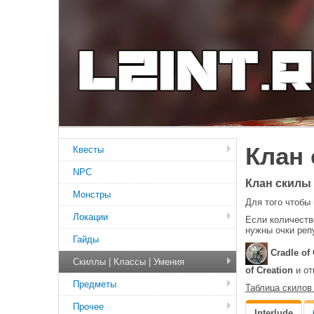
Клан 
Квесты
NPC
Клан скилы
Монстры
Для того чтобы
Локации
Если количеств
нужны очки реп
Гайды
Cradle of
Скиллы | Классы | Умения
of Creation
и от
Предметы
Таблица скилов
Прочее
Interlude