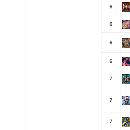
6
6
6
6
7
7
7