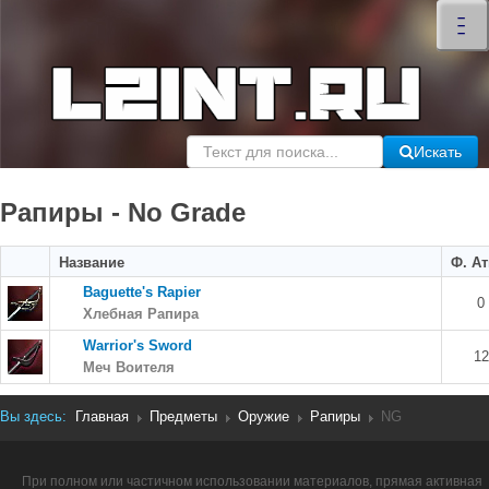
×
–
–
–
Искать
Рапиры - No Grade
Название
Ф. Ат
Baguette's Rapier
0
Хлебная Рапира
Warrior's Sword
12
Меч Воителя
Вы здесь:
Главная
Предметы
Оружие
Рапиры
NG
При полном или частичном использовании материалов, прямая активная