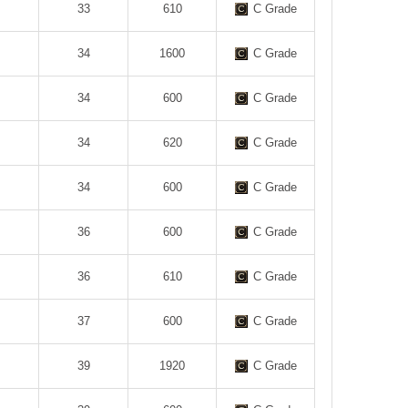
33
610
C Grade
34
1600
C Grade
34
600
C Grade
34
620
C Grade
34
600
C Grade
36
600
C Grade
36
610
C Grade
37
600
C Grade
39
1920
C Grade