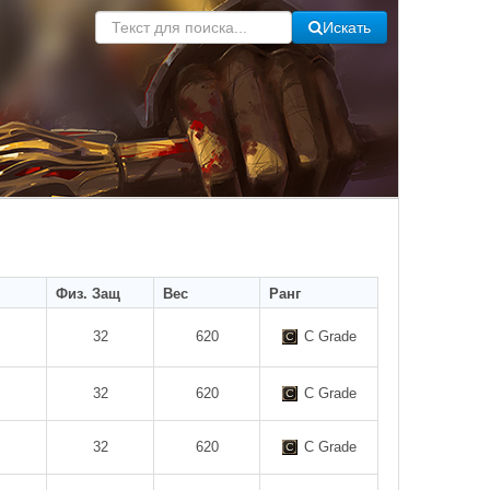
Искать
Физ. Защ
Вес
Ранг
32
620
C Grade
32
620
C Grade
32
620
C Grade