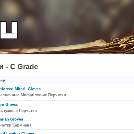
и - C Grade
ние
nforced Mithril Gloves
репленные Мифриловые Перчатки
in Gloves
льчужные Перчатки
mian Gloves
рчатки Кармиана
ted Leather Gloves