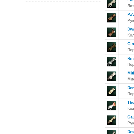
Ла
Pa'
Рук
Dwa
Ко
Glo
Пер
Rin
Пер
Mit
Ми
Dem
Пе
The
Кож
Gau
Ру
Dra