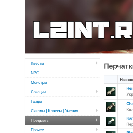
Квесты
Перчатк
NPC
Назва
Монстры
Rei
Локации
Ук
Гайды
Cha
Ко
Скиллы | Классы | Умения
Kar
Предметы
Пе
Прочее
Pla