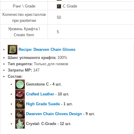
Ранг \ Grade
C Grade
Количество кристаллов
50
при разбитии
Уровень Крафта \
5
Create Item
Recipe: Dwarven Chain Gloves
Шанс успешного крафта:
100%
Тип рецепта:
Только для гномов
Затраты MP:
147
Состав:
Gemstone C - 4 шт.
Crafted Leather
- 10 шт.
High Grade Suede
- 1 шт.
Dwarven Chain Gloves Design
- 9 шт.
Crystal: C-Grade - 12 шт.