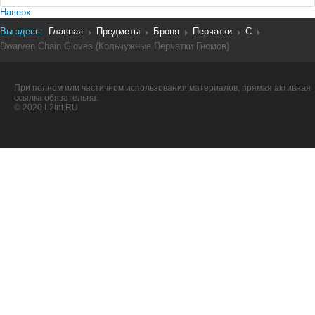
Наверх
Вы здесь:
Главная
Предметы
Броня
Перчатки
C
Dwarven Chain Gloves (Кольчужные Перчатки Гномов)
При полном или частичном использовании материалов, прямая активная
ссылка обязательна.
© 2020 L2Int.RU