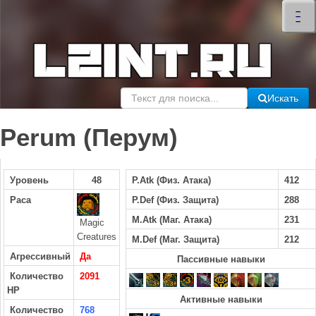
×
–
–
–
Искать
Perum (Перум)
Уровень
48
P.Atk (Физ. Атака)
412
Раса
P.Def (Физ. Защита)
288
M.Atk (Маг. Атака)
231
Magic
Creatures
M.Def (Маг. Защита)
212
Агрессивный
Да
Пассивные навыки
Количество
2091
HP
Активные навыки
Количество
768