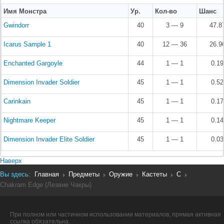
Имя Монстра
Ур.
Кол-во
Шанс
Gwindorr
40
3 — 9
47.8
Icarus Sample 1
40
12 — 36
26.9
Enchanted Gargoyle
44
1 — 1
0.1
Dimension Invader Soldier
45
1 — 1
0.5
Carinkain
45
1 — 1
0.1
Nightmare Keeper
45
1 — 1
0.1
Dimension Invader Elite Soldier
45
1 — 1
0.0
Наверх
Вы здесь:
Главная
Предметы
Оружие
Кастеты
C
Chakram Edge (Лезвие Чакры)
При полном или частичном использовании материалов, прямая активная
ссылка обязательна.