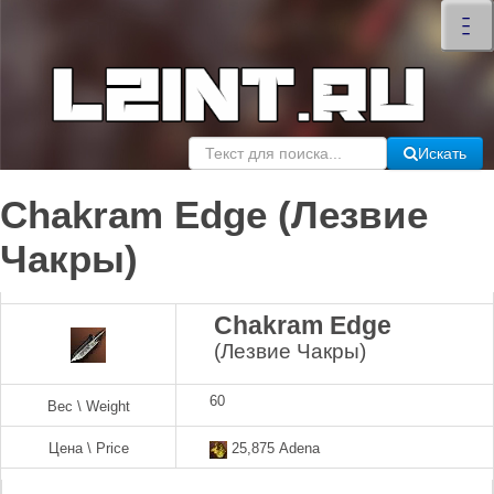
×
–
–
–
Искать
Chakram Edge (Лезвие
Чакры)
Chakram Edge
(Лезвие Чакры)
60
Вес \ Weight
Цена \ Price
25,875 Adena