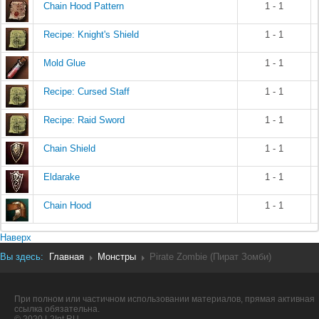
Chain Hood Pattern
1 - 1
Recipe: Knight's Shield
1 - 1
Mold Glue
1 - 1
Recipe: Cursed Staff
1 - 1
Recipe: Raid Sword
1 - 1
Chain Shield
1 - 1
Eldarake
1 - 1
Chain Hood
1 - 1
Наверх
Вы здесь:
Главная
Монстры
Pirate Zombie (Пират Зомби)
При полном или частичном использовании материалов, прямая активная
ссылка обязательна.