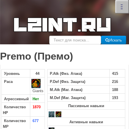
×
–
–
–
Искать
Premo (Премо)
Уровень
44
P.Atk (Физ. Атака)
415
Раса
P.Def (Физ. Защита)
216
M.Atk (Маг. Атака)
188
Giants
M.Def (Маг. Защита)
193
Агрессивный
Нет
Пассивные навыки
Количество
1870
HP
Количество
677
Активные навыки
MP