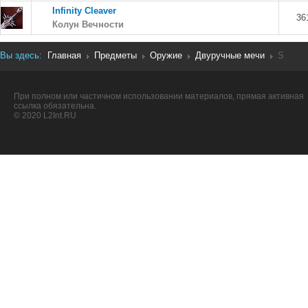
Infinity Cleaver
36
Колун Вечности
Вы здесь:
Главная
Предметы
Оружие
Двуручные мечи
S
При полном или частичном использовании материалов, прямая активная
ссылка обязательна.
© 2020 L2Int.RU