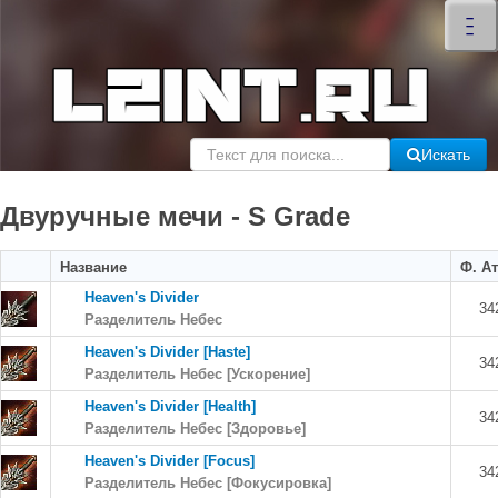
×
–
–
–
Искать
Двуручные мечи - S Grade
Название
Ф. Ат
Heaven's Divider
34
Разделитель Небес
Heaven's Divider [Haste]
34
Разделитель Небес [Ускорение]
Heaven's Divider [Health]
34
Разделитель Небес [Здоровье]
Heaven's Divider [Focus]
34
Разделитель Небес [Фокусировка]