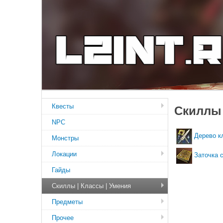
Квесты
Скиллы 
NPC
Дерево к
Монстры
Локации
Заточка с
Гайды
Скиллы | Классы | Умения
Предметы
Прочее