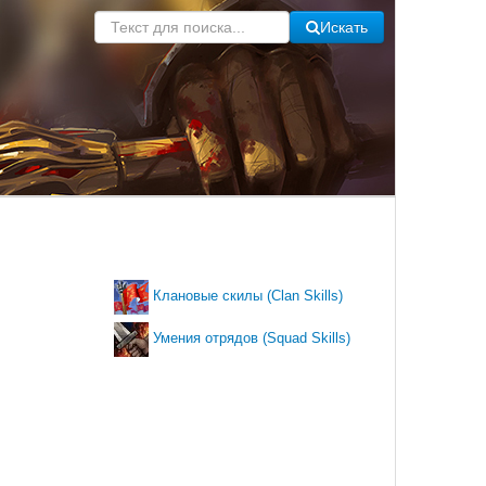
Искать
Клановые скилы (Clan Skills)
Умения отрядов (Squad Skills)