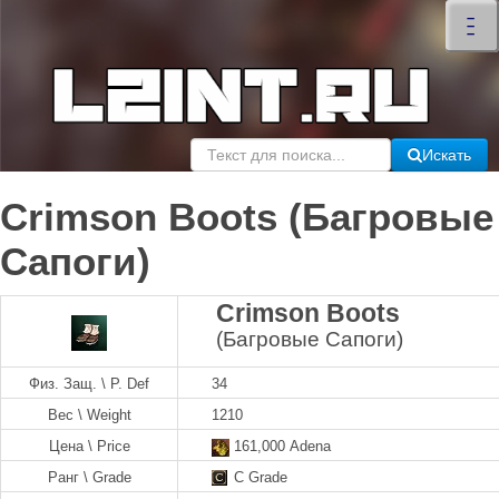
×
–
–
–
Искать
Crimson Boots (Багровые
Сапоги)
Crimson Boots
(Багровые Сапоги)
Физ. Защ. \ P. Def
34
Вес \ Weight
1210
Цена \ Price
161,000 Adena
Ранг \ Grade
C Grade