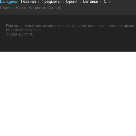
Вы здесь:
Главная
Предметы
Броня
Ботинки
C
Crimson Boots (Багровые Сапоги)
При полном или частичном использовании материалов, прямая активная
ссылка обязательна.
© 2020 L2Int.RU