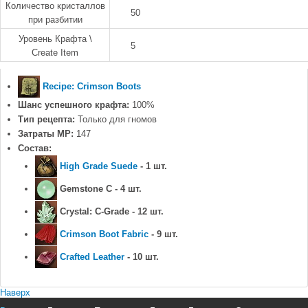
Количество кристаллов
50
при разбитии
Уровень Крафта \
5
Create Item
Recipe: Crimson Boots
Шанс успешного крафта:
100%
Тип рецепта:
Только для гномов
Затраты MP:
147
Состав:
High Grade Suede
- 1 шт.
Gemstone C - 4 шт.
Crystal: C-Grade - 12 шт.
Crimson Boot Fabric
- 9 шт.
Crafted Leather
- 10 шт.
Наверх