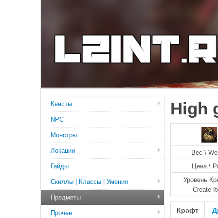
High 
Квесты
NPC
Монстры
Локации
Вес \ We
Гайды
Цена \ P
Уровень Кр
Скиллы | Классы | Умения
Create I
Предметы
Крафт
Д
Прочее