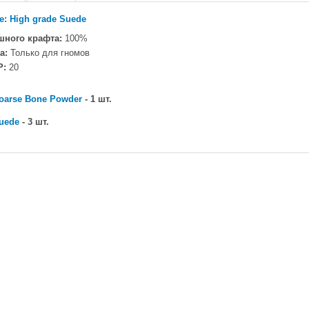
e: High grade Suede
шного крафта:
100%
а:
Только для гномов
P:
20
oarse Bone Powder
- 1 шт.
uede
- 3 шт.