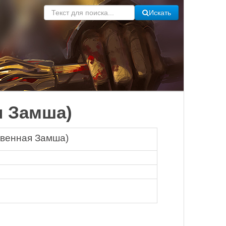
Искать
я Замша)
твенная Замша)