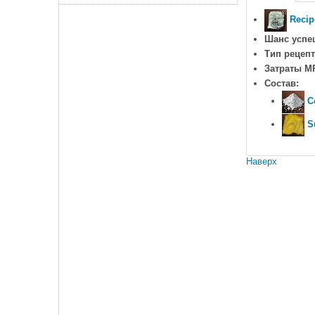
Recip
Шанс успе
Тип рецепт
Затраты M
Состав:
C
S
Наверх