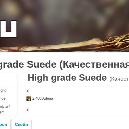
grade Suede (Качественна
High grade Suede
(Качес
ight
2
rice
2,400 Adena
афта \
2
tem
роп
Спойл