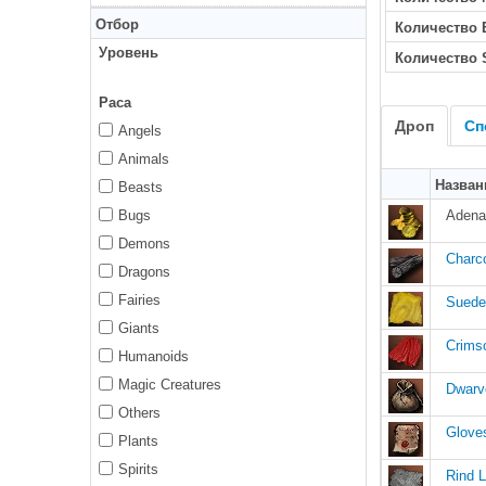
Отбор
Количество
Уровень
Количество 
Раса
Дроп
Сп
Angels
Animals
Назван
Beasts
Bugs
Adena
Demons
Charc
Dragons
Fairies
Suede
Giants
Crims
Humanoids
Magic Creatures
Dwarv
Others
Gloves
Plants
Spirits
Rind L