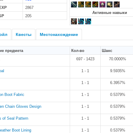
 EXP
2867
Активные навыки
SP
205
ойл
Квесты
Местонахождение
ие предмета
Кол-во
Шанс
697 - 1423
70.0000%
oal
1 - 1
9.5935%
1 - 1
6.3957%
on Boot Fabric
1 - 1
0.5379%
en Chain Gloves Design
1 - 1
0.5379%
 of Seal Pattern
1 - 1
0.5379%
eather Boot Lining
1 - 1
0.5379%