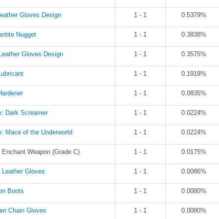
Leather Gloves Design
1 - 1
0.5379%
ntite Nugget
1 - 1
0.3838%
Leather Gloves Design
1 - 1
0.3575%
ubricant
1 - 1
0.1919%
Hardener
1 - 1
0.0835%
e: Dark Screamer
1 - 1
0.0224%
: Mace of the Underworld
1 - 1
0.0224%
l: Enchant Weapon (Grade C)
1 - 1
0.0175%
 Leather Gloves
1 - 1
0.0086%
on Boots
1 - 1
0.0080%
en Chain Gloves
1 - 1
0.0080%