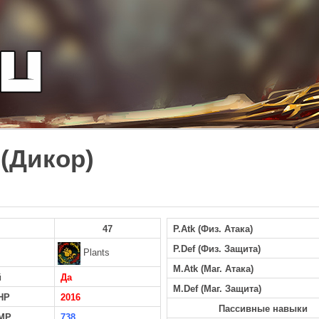
 (Дикор)
47
P.Atk (Физ. Атака)
P.Def (Физ. Защита)
Plants
M.Atk (Маг. Атака)
й
Да
M.Def (Маг. Защита)
HP
2016
Пассивные навыки
MP
738