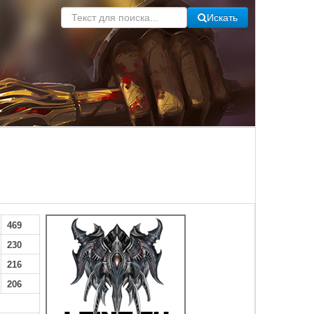
Искать
469
230
216
206