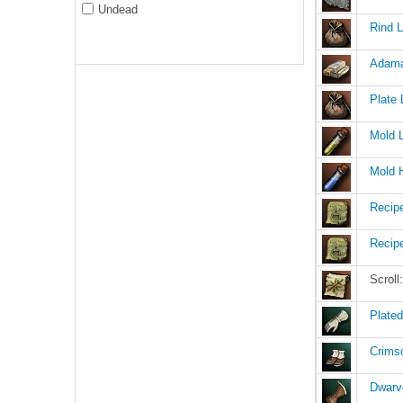
Undead
Rind 
Adama
Plate 
Mold L
Mold 
Recip
Recipe
Scrol
Plated
Crims
Dwarv