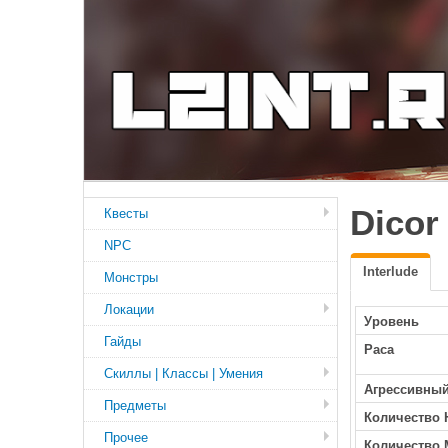
Dicor
Квесты
NPC
Interlude
Монстры
Локации
Уровень
Гайды
Раса
Скиллы | Классы | Умения
Агрессивны
Предметы
Количество 
Прочее
Количество 