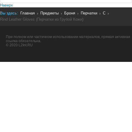
Наверх
Вы здесь:
Главная
Предметы
Броня
Перчатки
C
Rind Leather Gloves (Перчатки из Грубой Кожи)
При полном или частичном использовании материалов, прямая активная
ссылка обязательна.
© 2020 L2Int.RU