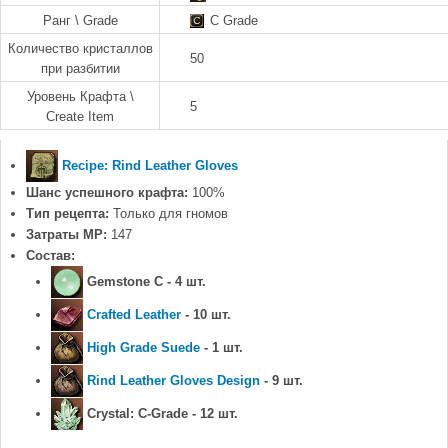
Ранг \ Grade
C Grade
Количество кристаллов
50
при разбитии
Уровень Крафта \
5
Create Item
Recipe: Rind Leather Gloves
Шанс успешного крафта:
100%
Тип рецепта:
Только для гномов
Затраты MP:
147
Состав:
Gemstone C - 4 шт.
Crafted Leather
- 10 шт.
High Grade Suede
- 1 шт.
Rind Leather Gloves Design
- 9 шт.
Crystal: C-Grade - 12 шт.