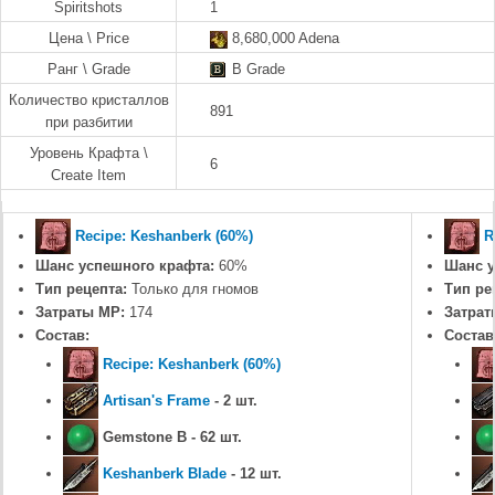
Spiritshots
1
Цена \ Price
8,680,000 Adena
Ранг \ Grade
B Grade
Количество кристаллов
891
при разбитии
Уровень Крафта \
6
Create Item
Recipe: Keshanberk (60%)
R
Шанс успешного крафта:
60%
Шанс у
Тип рецепта:
Только для гномов
Тип ре
Затраты MP:
174
Затрат
Состав:
Состав
Recipe: Keshanberk (60%)
Artisan's Frame
- 2 шт.
Gemstone B - 62 шт.
Keshanberk Blade
- 12 шт.