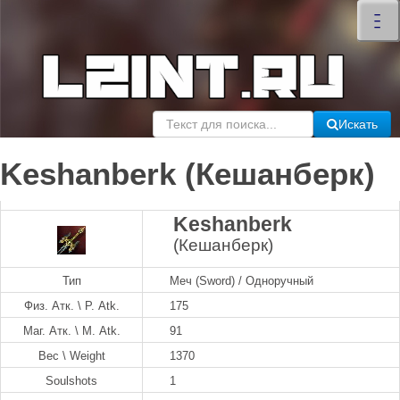
×
–
–
–
Искать
Keshanberk (Кешанберк)
Keshanberk
(Кешанберк)
Тип
Меч (Sword) / Одноручный
Физ. Атк. \ P. Atk.
175
Маг. Атк. \ M. Atk.
91
Вес \ Weight
1370
Soulshots
1