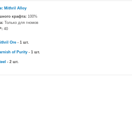
: Mithril Alloy
шного крафта:
100%
а:
Только для гномов
P:
40
ithril Ore
- 1 шт.
arnish of Purity
- 1 шт.
teel
- 2 шт.