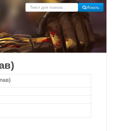
Искать
ав)
лав)