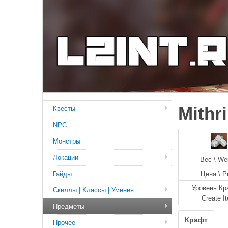
Mithr
Квесты
NPC
Монстры
Локации
Вес \ We
Гайды
Цена \ P
Уровень Кр
Скиллы | Классы | Умения
Create I
Предметы
Крафт
Прочее