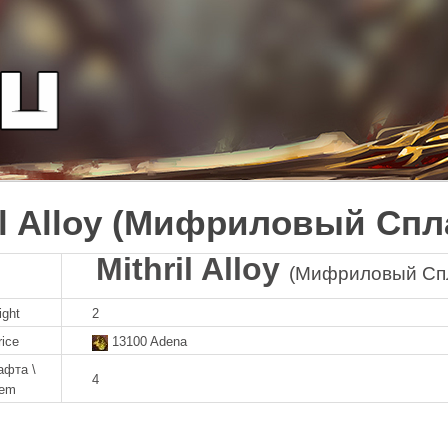
il Alloy (Мифриловый Спл
Mithril Alloy
(Мифриловый Сп
ight
2
rice
13100 Adena
афта \
4
tem