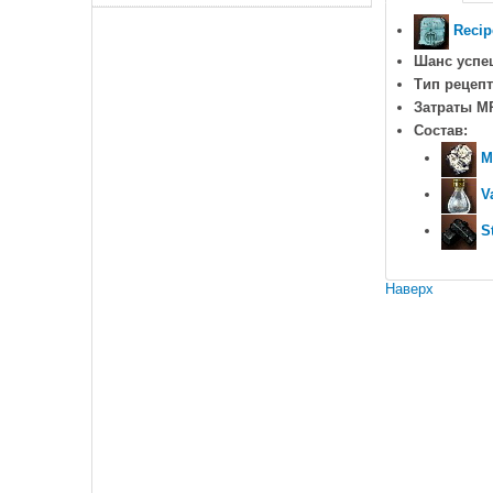
Recipe
Шанс успе
Тип рецепт
Затраты M
Состав:
M
V
S
Наверх