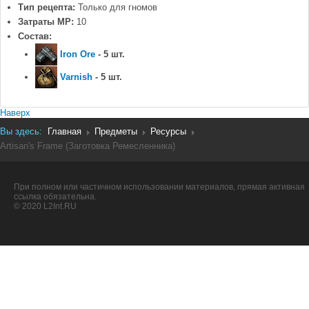
Тип рецепта:
Только для гномов
Затраты MP:
10
Состав:
Iron Ore
- 5 шт.
Varnish
- 5 шт.
Наверх
Вы здесь:
Главная
Предметы
Ресурсы
Artisan's Frame (Заготовка Ремесленника)
При полном или частичном использовании материалов, прямая активная
ссылка обязательна.
© 2020 L2Int.RU