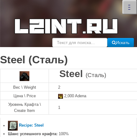
×
–
–
–
Искать
Steel (Сталь)
Steel
(Сталь)
Вес \ Weight
2
Цена \ Price
2,000 Adena
Уровень Крафта \
1
Create Item
Recipe: Steel
Шанс успешного крафта:
100%