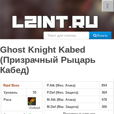
×
–
–
–
Искать
Ghost Knight Kabed
(Призрачный Рыцарь
Кабед)
Raid Boss
P.Atk (Физ. Атака)
854
Уровень
55
P.Def (Физ. Защита)
369
Раса
M.Atk (Маг. Атака)
478
M.Def (Маг. Защита)
300
Undead
Пассивные навыки