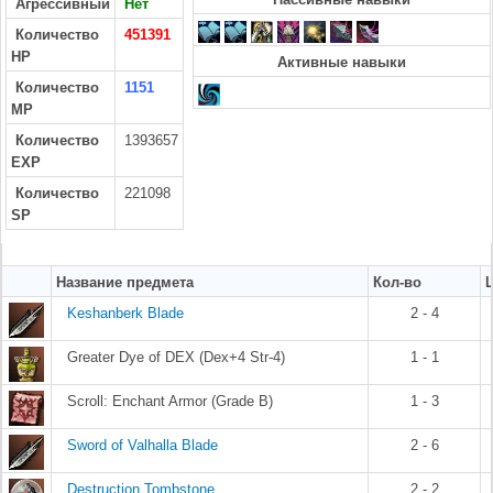
Агрессивный
Нет
Количество
451391
HP
Активные навыки
Количество
1151
MP
Количество
1393657
EXP
Количество
221098
SP
Название предмета
Кол-во
Keshanberk Blade
2 - 4
Greater Dye of DEX (Dex+4 Str-4)
1 - 1
Scroll: Enchant Armor (Grade B)
1 - 3
Sword of Valhalla Blade
2 - 6
Destruction Tombstone
2 - 2