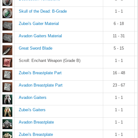
Skull of the Dead: B-Grade
1 - 1
Zubei's Gaiter Material
6 - 18
Avadon Gaiters Material
11 - 31
Great Sword Blade
5 - 15
Scroll: Enchant Weapon (Grade B)
1 - 1
Zubei's Breastplate Part
16 - 48
Avadon Breastplate Part
23 - 67
Avadon Gaiters
1 - 1
Zubei's Gaiters
1 - 1
Avadon Breastplate
1 - 1
Zubei's Breastplate
1 - 1