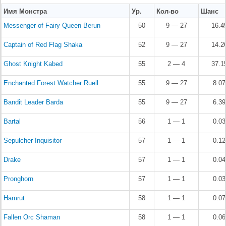
Имя Монстра
Ур.
Кол-во
Шанс
Messenger of Fairy Queen Berun
50
9 — 27
16.4
Captain of Red Flag Shaka
52
9 — 27
14.2
Ghost Knight Kabed
55
2 — 4
37.1
Enchanted Forest Watcher Ruell
55
9 — 27
8.0
Bandit Leader Barda
55
9 — 27
6.3
Bartal
56
1 — 1
0.0
Sepulcher Inquisitor
57
1 — 1
0.1
Drake
57
1 — 1
0.0
Pronghorn
57
1 — 1
0.0
Hamrut
58
1 — 1
0.0
Fallen Orc Shaman
58
1 — 1
0.0