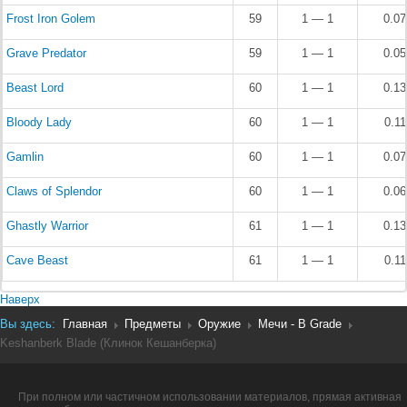
Frost Iron Golem
59
1 — 1
0.0
Grave Predator
59
1 — 1
0.0
Beast Lord
60
1 — 1
0.1
Bloody Lady
60
1 — 1
0.1
Gamlin
60
1 — 1
0.0
Claws of Splendor
60
1 — 1
0.0
Ghastly Warrior
61
1 — 1
0.1
Cave Beast
61
1 — 1
0.1
Наверх
Вы здесь:
Главная
Предметы
Оружие
Мечи - B Grade
Keshanberk Blade (Клинок Кешанберка)
При полном или частичном использовании материалов, прямая активная