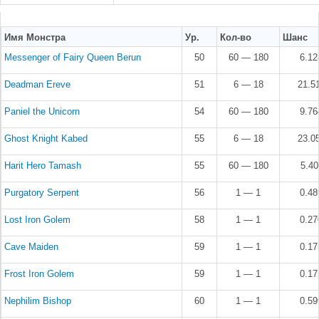
Имя Монстра
Ур.
Кол-во
Шанс
Messenger of Fairy Queen Berun
50
60 — 180
6.1
Deadman Ereve
51
6 — 18
21.5
Paniel the Unicorn
54
60 — 180
9.7
Ghost Knight Kabed
55
6 — 18
23.0
Harit Hero Tamash
55
60 — 180
5.4
Purgatory Serpent
56
1 — 1
0.4
Lost Iron Golem
58
1 — 1
0.2
Cave Maiden
59
1 — 1
0.1
Frost Iron Golem
59
1 — 1
0.1
Nephilim Bishop
60
1 — 1
0.5