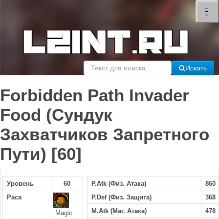
×
–
–
–
Искать
Forbidden Path Invader
Food (Сундук
Захватчиков Запретного
Пути) [60]
Уровень
60
P.Atk (Физ. Атака)
860
Раса
P.Def (Физ. Защита)
368
M.Atk (Маг. Атака)
478
Magic