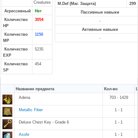
Creatures
M.Def (Маг. Защита)
299
Агрессивный
Нет
Пассивные навыки
Количество
3054
-
HP
Активные навыки
Количество
1150
-
MP
Количество
5235
EXP
Количество
454
SP
Название предмета
Кол-во
Adena
703 - 1429
Metallic Fiber
1 - 1
Deluxe Chest Key - Grade 6
1 - 1
Asofe
1 - 1