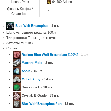
Цена \ Price
64,400 Adena
Уровень Крафта \
7
Create Item
Blue Wolf Breastplate
- 1 шт.
Шанс успешного крафта:
100%
Тип рецепта:
Только для гномов
Затраты MP:
183
Состав:
Recipe: Blue Wolf Breastplate (100%)
- 1 шт.
Maestro Mold
- 3 шт.
Asofe
- 36 шт.
Mithril Alloy
- 54 шт.
Gemstone B - 20 шт.
Crystal: B-Grade - 89 шт.
Blue Wolf Breastplate Part
- 13 шт.