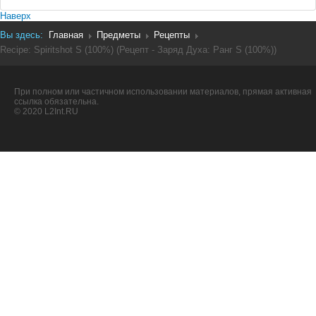
Наверх
Вы здесь:
Главная
Предметы
Рецепты
Recipe: Spiritshot S (100%) (Рецепт - Заряд Духа: Ранг S (100%))
При полном или частичном использовании материалов, прямая активная
ссылка обязательна.
© 2020 L2Int.RU