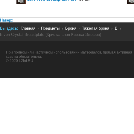
Наверх
Вы здесь:
Главная
Предметы
Броня
Тяжелая броня
B
Elven Crystal Breastplate (Кристальная Кираса Эльфов)
При полном или частичном использовании материалов, прямая активная
ссылка обязательна.
© 2020 L2Int.RU