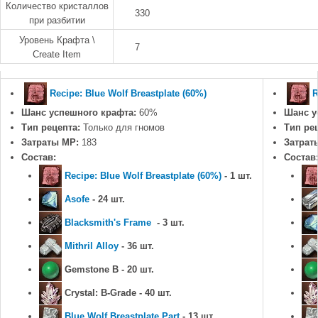
Количество кристаллов
330
при разбитии
Уровень Крафта \
7
Create Item
Recipe: Blue Wolf Breastplate (60%)
R
Шанс успешного крафта:
60%
Шанс у
Тип рецепта:
Только для гномов
Тип ре
Затраты MP:
183
Затрат
Состав:
Состав
Recipe: Blue Wolf Breastplate (60%)
- 1 шт.
Asofe
- 24 шт.
Blacksmith's Frame
- 3 шт.
Mithril Alloy
- 36 шт.
Gemstone B - 20 шт.
Crystal: B-Grade - 40 шт.
Blue Wolf Breastplate Part
- 13 шт.