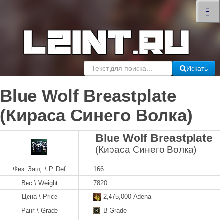
×
–
–
–
Искать
Blue Wolf Breastplate
(Кираса Синего Волка)
Blue Wolf Breastplate
(Кираса Синего Волка)
Физ. Защ. \ P. Def
166
Вес \ Weight
7820
Цена \ Price
2,475,000 Adena
Ранг \ Grade
B Grade