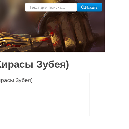
Искать
 Кирасы Зубея)
ирасы Зубея)