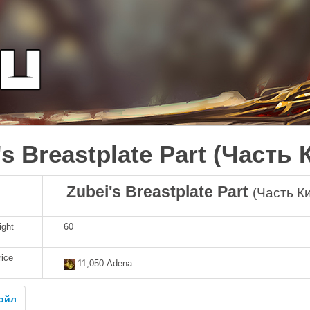
's Breastplate Part (Часть
Zubei's Breastplate Part
(Часть К
ight
60
rice
11,050 Adena
ойл