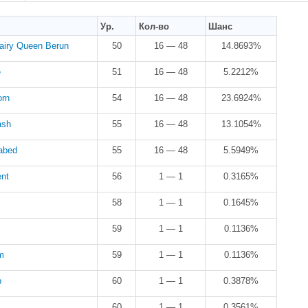
Ур.
Кол-во
Шанс
airy Queen Berun
50
16 — 48
14.8693%
e
51
16 — 48
5.2212%
orn
54
16 — 48
23.6924%
ash
55
16 — 48
13.1054%
abed
55
16 — 48
5.5949%
ent
56
1 — 1
0.3165%
m
58
1 — 1
0.1645%
59
1 — 1
0.1136%
m
59
1 — 1
0.1136%
p
60
1 — 1
0.3878%
60
1 — 1
0.3561%