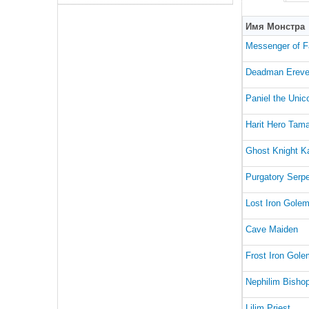
Имя Монстра
Messenger of F
Deadman Erev
Paniel the Unic
Harit Hero Tam
Ghost Knight K
Purgatory Serp
Lost Iron Gole
Cave Maiden
Frost Iron Gole
Nephilim Bisho
Lilim Priest