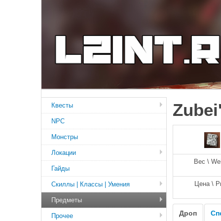
Zubei
Квесты
NPC
Монстры
Локации
Вес \ We
Гайды
Цена \ P
Скиллы | Классы | Умения
Предметы
Дроп
Сп
Прочее