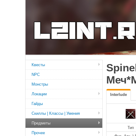
Spine
Квесты
NPC
Меч*
Монстры
Локации
Interlude
Гайды
Скиллы | Классы | Умения
Предметы
Тип
Прочее