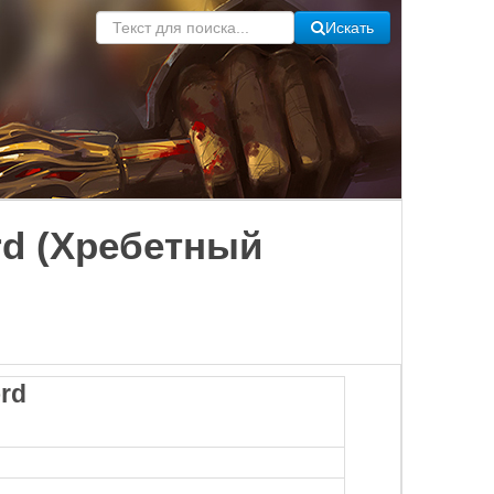
Искать
rd (Хребетный
rd