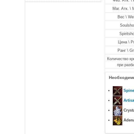
Физ. Атк. \ 
Маг. Атк. \ 
Вес \ We
Soulsho
Spiritsh
Цена \ P
Ранг \ G
Количество кр
при разб
Необходим
Spin
Artis
Crysta
Adena