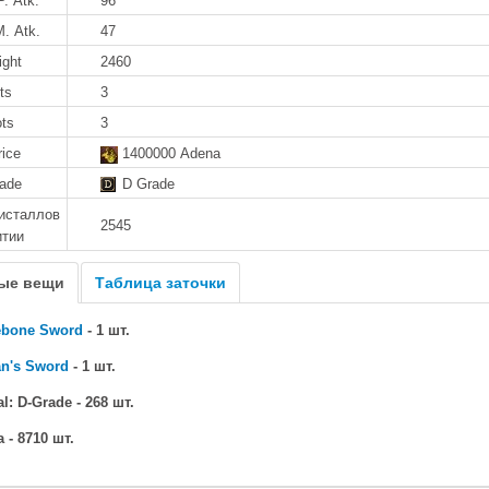
P. Atk.
96
M. Atk.
47
ight
2460
ts
3
ots
3
rice
1400000 Adena
rade
D Grade
исталлов
2545
итии
ые вещи
Таблица заточки
ebone Sword
- 1 шт.
an's Sword
- 1 шт.
l: D-Grade - 268 шт.
 - 8710 шт.