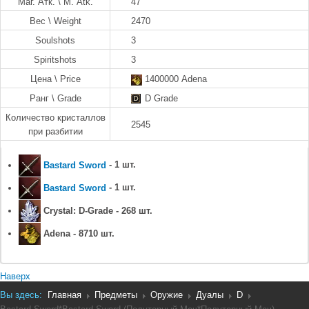
Маг. Атк. \ M. Atk.
47
Вес \ Weight
2470
Soulshots
3
Spiritshots
3
Цена \ Price
1400000 Adena
Ранг \ Grade
D Grade
Количество кристаллов
2545
при разбитии
Bastard Sword
- 1 шт.
Bastard Sword
- 1 шт.
Crystal: D-Grade - 268 шт.
Adena - 8710 шт.
Наверх
Вы здесь:
Главная
Предметы
Оружие
Дуалы
D