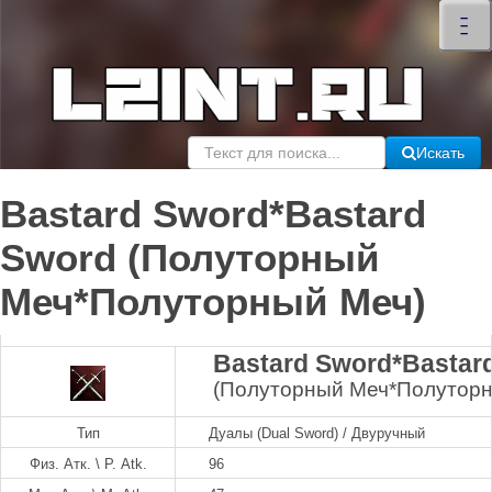
×
–
–
–
Искать
Bastard Sword*Bastard
Sword (Полуторный
Меч*Полуторный Меч)
Bastard Sword*Bastar
(Полуторный Меч*Полуторн
Тип
Дуалы (Dual Sword) / Двуручный
Физ. Атк. \ P. Atk.
96