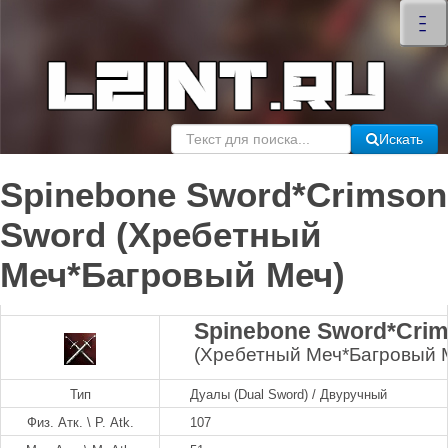
×
–
–
–
Искать
Spinebone Sword*Crimson
Sword (Хребетный
Меч*Багровый Меч)
Spinebone Sword*Cri
(Хребетный Меч*Багровый 
Тип
Дуалы (Dual Sword) / Двуручный
Физ. Атк. \ P. Atk.
107