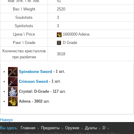
Маг. Атк. \ M. Atk.
51
Вес \ Weight
2520
Soulshots
3
Spiritshots
3
Цена \ Price
1660000 Adena
Ранг \ Grade
D Grade
Количество кристаллов
3018
при разбитии
Spinebone Sword
- 1 шт.
Crimson Sword
- 1 шт.
Crystal: D-Grade - 117 шт.
Adena - 3802 шт.
Наверх
Вы здесь:
Главная
Предметы
Оружие
Дуалы
D