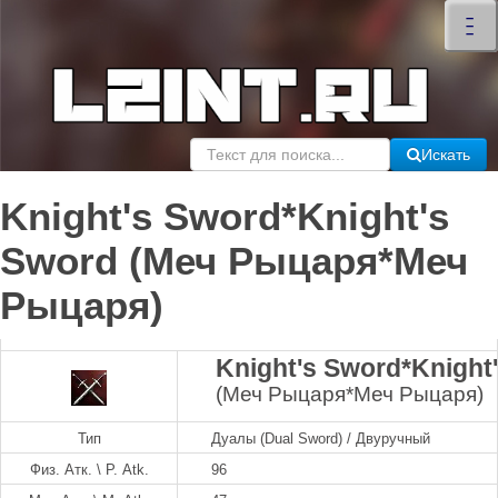
×
–
–
–
Искать
Knight's Sword*Knight's
Sword (Меч Рыцаря*Меч
Рыцаря)
Knight's Sword*Knight
(Меч Рыцаря*Меч Рыцаря)
Тип
Дуалы (Dual Sword) / Двуручный
Физ. Атк. \ P. Atk.
96