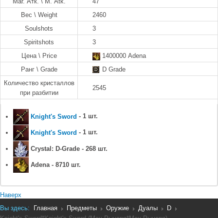
Маг. Атк. \ M. Atk.
47
Вес \ Weight
2460
Soulshots
3
Spiritshots
3
Цена \ Price
1400000 Adena
Ранг \ Grade
D Grade
Количество кристаллов
2545
при разбитии
Knight's Sword
- 1 шт.
Knight's Sword
- 1 шт.
Crystal: D-Grade - 268 шт.
Adena - 8710 шт.
Наверх
Вы здесь:
Главная
Предметы
Оружие
Дуалы
D