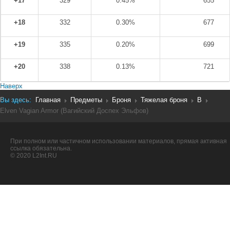
+17
329
0.45%
655
+18
332
0.30%
677
+19
335
0.20%
699
+20
338
0.13%
721
Наверх
Вы здесь:
Главная
Предметы
Броня
Тяжелая броня
B
Elven Vagian Armor (Вагийский Доспех Эльфов)
При полном или частичном использовании материалов, прямая активная
ссылка обязательна.
© 2020 L2Int.RU