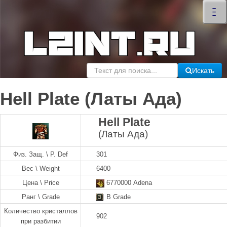
×
–
–
–
Искать
Hell Plate (Латы Ада)
Hell Plate
(Латы Ада)
Физ. Защ. \ P. Def
301
Вес \ Weight
6400
Цена \ Price
6770000 Adena
Ранг \ Grade
B Grade
Количество кристаллов
902
при разбитии