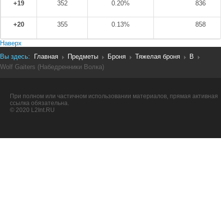
+19
352
0.20%
836
+20
355
0.13%
858
Наверх
Вы здесь:
Главная
Предметы
Броня
Тяжелая броня
B
Wolf Gaiters (Набедренники Волка)
При полном или частичном использовании материалов, прямая активная
ссылка обязательна.
© 2020 L2Int.RU