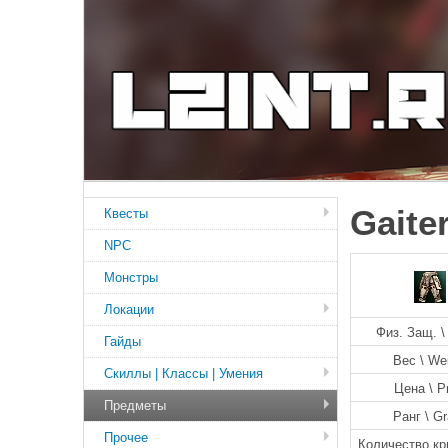
Gaite
Квесты
NPC
Монстры
Локации
Физ. Защ. \ 
Гайды
Вес \ We
Скиллы | Классы | Умения
Цена \ P
Предметы
Ранг \ G
Прочее
Количество кр