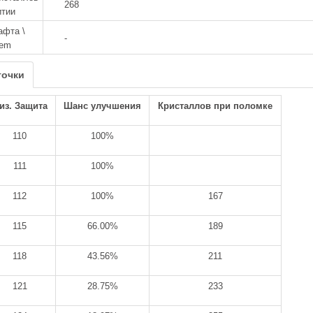
268
итии
афта \
-
tem
точки
из. Защита
Шанс улучшения
Кристаллов при поломке
110
100%
111
100%
112
100%
167
115
66.00%
189
118
43.56%
211
121
28.75%
233