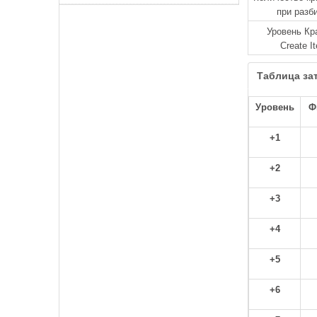
при разб
Уровень Кр
Create I
Таблица за
Уровень
Ф
+1
+2
+3
+4
+5
+6