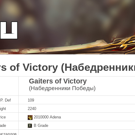
rs of Victory (Набедренни
Gaiters of Victory
(Набедренники Победы)
P. Def
109
ight
2240
rice
2010000 Adena
rade
B Grade
исталлов