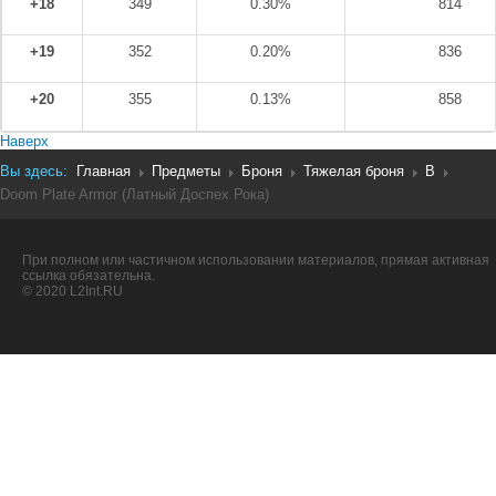
+18
349
0.30%
814
+19
352
0.20%
836
+20
355
0.13%
858
Наверх
Вы здесь:
Главная
Предметы
Броня
Тяжелая броня
B
Doom Plate Armor (Латный Доспех Рока)
При полном или частичном использовании материалов, прямая активная
ссылка обязательна.
© 2020 L2Int.RU