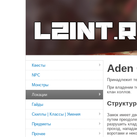
Aden 
Квесты
NPC
Принадлежит те
Монстры
При владении т
клан холлов.
Локации
Структур
Гайды
Скиллы | Классы | Умения
Замок имеет дв
путем преодоле
Предметы
разрушить клад
проход, напада
воротами и нек
Прочее