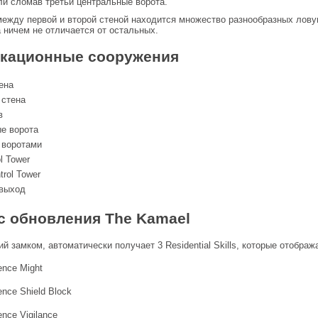
ли сломав третьи центральные ворота.
между первой и второй стеной находится множество разнообразных лов
а ничем не отличается от остальных.
кационные сооружения
ена
 стена
в
е ворота
 воротами
ol Tower
trol Tower
выход
с обновления The Kamael
 замком, автоматически получает 3 Residential Skills, которые отображаю
nce Might
nce Shield Block
nce Vigilance