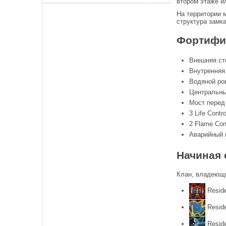
втором этаже и
На территории 
структура замк
Фортифи
Внешняя ст
Внутренняя
Водяной ро
Центральны
Мост перед
3 Life Contr
2 Flame Con
Аварийный 
Начиная 
Клан, владеющий
Reside
Reside
Reside