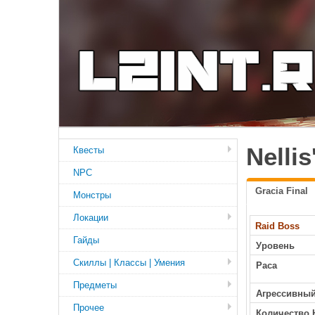
Nelli
Квесты
NPC
Gracia Final
Монстры
Локации
Raid Boss
Гайды
Уровень
Скиллы | Классы | Умения
Раса
Предметы
Агрессивны
Прочее
Количество 