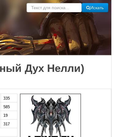
Искать
льный Дух Нелли)
335
585
19
317