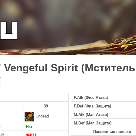
s' Vengeful Spirit (Мстите
P.Atk (Физ. Атака)
39
P.Def (Физ. Защита)
M.Atk (Маг. Атака)
Undead
M.Def (Маг. Защита)
й
Нет
Пассивные навыки
HP
86871