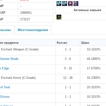
MP
-
Активные навыки
 EXP
1988451
SP
173127
ньоны
Местонахождение
ие предмета
Кол-во
Шанс
l: Enchant Weapon (C-Grade)
1 - 1
53.1163%
Slasher Blade
2 - 6
44.1895%
e Edge
5 - 15
17.6758%
: Enchant Armor (C-Grade)
12 - 36
16.2300%
of Seal
1 - 1
10.3153%
 Gloves
1 - 1
10.3153%