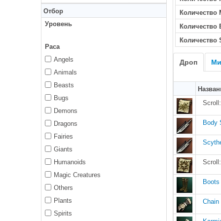
Отбор
Количество 
Уровень
Количество
Количество 
Раса
Angels
Дроп
Ми
Animals
Beasts
Назван
Bugs
Scrol
Demons
Body 
Dragons
Fairies
Scyth
Giants
Humanoids
Scroll
Magic Creatures
Boots 
Others
Plants
Chain
Spirits