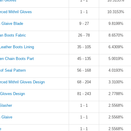
an Gloves
1 - 1
10.3153%
rced Mithril Gloves
1 - 1
10.3153%
 Glaive Blade
9 - 27
9.8199%
an Boots Fabric
26 - 78
8.6570%
Leather Boots Lining
35 - 105
6.4309%
en Chain Boots Part
45 - 135
5.0019%
of Seal Pattern
56 - 168
4.0193%
rced Mithril Gloves Design
68 - 204
3.3100%
 Gloves Design
81 - 243
2.7788%
Slasher
1 - 1
2.5568%
 Glaive
1 - 1
2.5568%
e
1 - 1
2.5568%