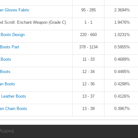
an Gloves Fabric
95 - 285
2.3694%
ed Scroll: Enchant Weapon (Grade C)
1 - 1
1.9476%
l Boots Design
220 - 660
1.0231%
 Boots Part
378 - 1134
0.5955%
l Boots
11 - 33
0.4689%
 Boots
12 - 34
0.4485%
an Boots
12 - 36
0.4298%
 Leather Boots
13 - 37
0.4126%
en Chain Boots
13 - 39
0.3967%
Мудрец)