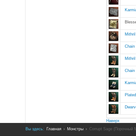
Karmi
Bless
Mithri
Chain
Mithri
Chain
Karmi
Plated
Dwarv
Наверх
Вы здесь:
Главная
Монстры
Corrupt Sage (Порочный 