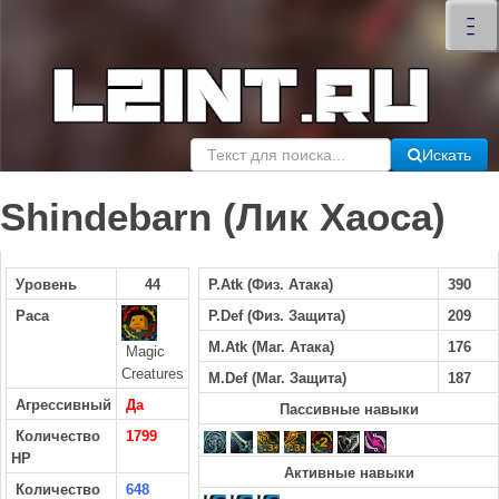
×
–
–
–
Искать
Shindebarn (Лик Хаоса)
Уровень
44
P.Atk (Физ. Атака)
390
Раса
P.Def (Физ. Защита)
209
M.Atk (Маг. Атака)
176
Magic
Creatures
M.Def (Маг. Защита)
187
Агрессивный
Да
Пассивные навыки
Количество
1799
HP
Активные навыки
Количество
648