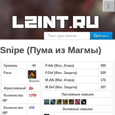
×
–
–
–
Искать
Snipe (Пума из Магмы)
Уровень
44
P.Atk (Физ. Атака)
390
Раса
P.Def (Физ. Защита)
209
M.Atk (Маг. Атака)
176
Beasts
M.Def (Маг. Защита)
187
Агрессивный
Да
Пассивные навыки
Количество
1799
HP
Количество
648
Активные навыки
MP