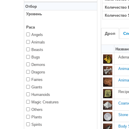
Отбор
Количество
Уровень
Количество 
Раса
Дроп
Сп
Angels
Animals
Назван
Beasts
Bugs
Adena
Demons
Anima
Dragons
Fairies
Anima
Giants
Recipe
Humanoids
Magic Creatures
Coars
Others
Stone 
Plants
Spirits
Body 