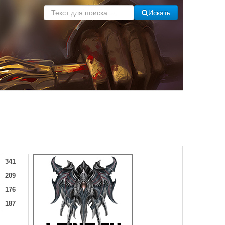
Искать
341
209
176
187