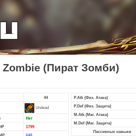
e Zombie (Пират Зомби)
44
P.Atk (Физ. Атака)
P.Def (Физ. Защита)
Undead
M.Atk (Маг. Атака)
й
Нет
M.Def (Маг. Защита)
HP
1799
Пассивные навыки
MP
648