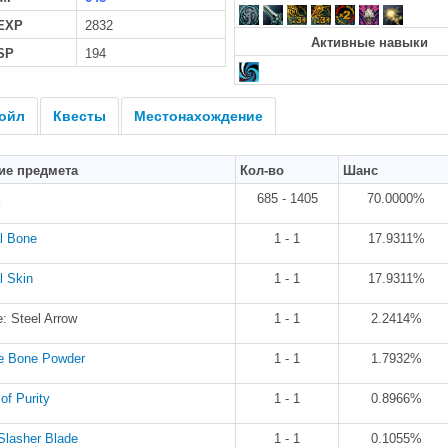
 EXP
2832
Активные навыки
SP
194
ойл
Квесты
Местонахождение
ие предмета
Кол-во
Шанс
685 - 1405
70.0000%
l Bone
1 - 1
17.9311%
l Skin
1 - 1
17.9311%
: Steel Arrow
1 - 1
2.2414%
e Bone Powder
1 - 1
1.7932%
of Purity
1 - 1
0.8966%
Slasher Blade
1 - 1
0.1055%