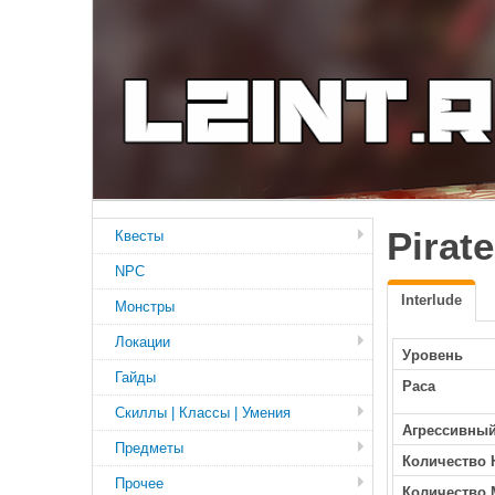
Pirat
Квесты
NPC
Interlude
Монстры
Локации
Уровень
Гайды
Раса
Скиллы | Классы | Умения
Агрессивны
Предметы
Количество 
Прочее
Количество 