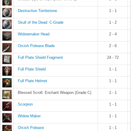
Destruction Tombstone
1 - 1
Skull of the Dead: C-Grade
1 - 2
Widowmaker Head
2 - 4
Orcish Poleaxe Blade
2 - 6
Full Plate Shield Fragment
24 - 72
Full Plate Shield
1 - 1
Full Plate Helmet
1 - 1
Blessed Scroll: Enchant Weapon (Grade C)
1 - 1
Scorpion
1 - 1
Widow Maker
1 - 1
Orcish Poleaxe
1 - 1