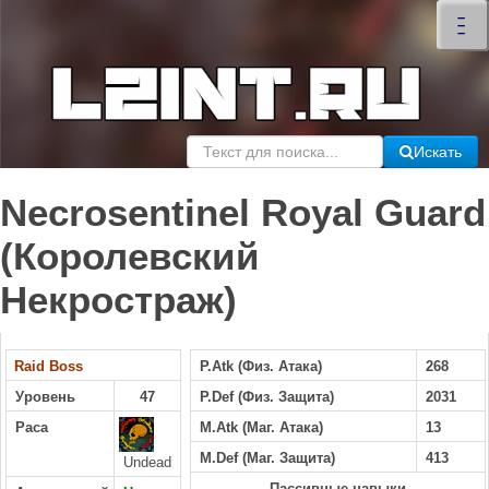
×
–
–
–
Искать
Necrosentinel Royal Guard
(Королевский
Некростраж)
Raid Boss
P.Atk (Физ. Атака)
268
Уровень
47
P.Def (Физ. Защита)
2031
Раса
M.Atk (Маг. Атака)
13
M.Def (Маг. Защита)
413
Undead
Пассивные навыки